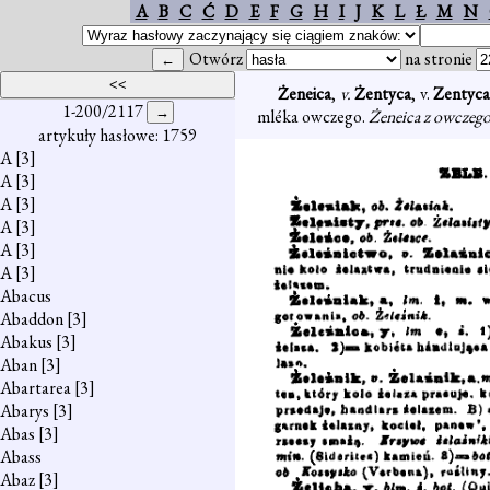
A
B
C
Ć
D
E
F
G
H
I
J
K
L
Ł
M
N
Otwórz
na stronie
Żeneica
,
v.
Żentyca
, v.
Zentyc
1-200/2117
mléka owczego.
Żeneica z owczego
artykuły hasłowe: 1759
A
[3]
A
[3]
A
[3]
A
[3]
A
[3]
A
[3]
Abacus
Abaddon
[3]
Abakus
[3]
Aban
[3]
Abartarea
[3]
Abarys
[3]
Abas
[3]
Abass
Abaz
[3]