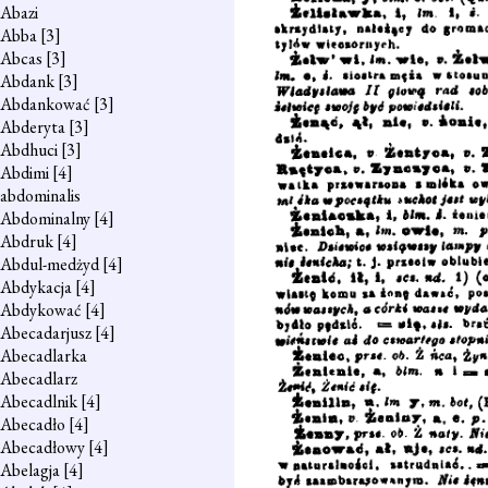
Abazi
Abba
[3]
Abcas
[3]
Abdank
[3]
Abdankować
[3]
Abderyta
[3]
Abdhuci
[3]
Abdimi
[4]
abdominalis
Abdominalny
[4]
Abdruk
[4]
Abdul-medżyd
[4]
Abdykacja
[4]
Abdykować
[4]
Abecadarjusz
[4]
Abecadlarka
Abecadlarz
Abecadlnik
[4]
Abecadło
[4]
Abecadłowy
[4]
Abelagja
[4]