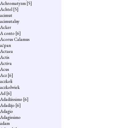
Achromatyzm
[5]
Achtel
[5]
acimut
acimutalny
Acker
A conto
[6]
Acorus Calamus
aćpan
Actaea
Actis
Activa
Acus
Acz
[6]
aczkoli
aczkolwiek
Ad
[6]
Adadżissimo
[6]
Adadżjo
[6]
Adagio
Adagissimo
adam