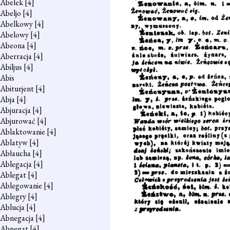
Abelek
[4]
Abeljo
[4]
Abelkowy
[4]
Abelowy
[4]
Abeona
[4]
Aberracja
[4]
Abiljus
[4]
Abis
Abiturjent
[4]
Abja
[4]
Abjuracja
[4]
Abjurować
[4]
Ablaktowanie
[4]
Ablatyw
[4]
Abłaucha
[4]
Ablegacja
[4]
Ablegat
[4]
Ablegowanie
[4]
Ablegry
[4]
Ablucja
[4]
Abnegacja
[4]
Abnegat
[4]