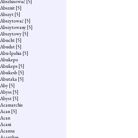
Abszlusować
[5]
Absznit
[5]
Abszyt
[5]
Abszytować
[5]
Abszytowany
[5]
Abszytowy
[5]
Abucht
[5]
Abudat
[5]
Abu-Ipahia
[5]
Abukepo
Abukeps
[5]
Abukesb
[5]
Abutaka
[5]
Aby
[5]
Abyss
[5]
Abyst
[5]
Acamarchis
Acan
[5]
Acan
Acani
Acanna
Acanthus