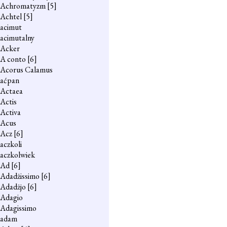
Achromatyzm
[5]
Achtel
[5]
acimut
acimutalny
Acker
A conto
[6]
Acorus Calamus
aćpan
Actaea
Actis
Activa
Acus
Acz
[6]
aczkoli
aczkolwiek
Ad
[6]
Adadżissimo
[6]
Adadżjo
[6]
Adagio
Adagissimo
adam