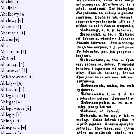
Abelek
[4]
Abeljo
[4]
Abelkowy
[4]
Abelowy
[4]
Abeona
[4]
Aberracja
[4]
Abiljus
[4]
Abis
Abiturjent
[4]
Abja
[4]
Abjuracja
[4]
Abjurować
[4]
Ablaktowanie
[4]
Ablatyw
[4]
Abłaucha
[4]
Ablegacja
[4]
Ablegat
[4]
Ablegowanie
[4]
Ablegry
[4]
Ablucja
[4]
Abnegacja
[4]
Abnegat
[4]