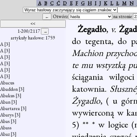
A
B
C
Ć
D
E
F
G
H
I
J
K
L
Ł
M
N
Otwórz
na stronie
Żegadło
,
v.
Żgad
1-200/2117
artykuły hasłowe: 1759
do tegenta, do p
A
[3]
Machion przychod
A
[3]
A
[3]
te mu wstyztką p
A
[3]
A
[3]
ściągania wilgoc
A
[3]
Abacus
katownia.
Słuszné
Abaddon
[3]
Abakus
[3]
Żygadlo
, ( u gór
Aban
[3]
Abartarea
[3]
wywierconą w kami
Abarys
[3]
Abas
[3]
5) ** * w logice (
Abass
wiedzenia czegoś 
Abaz
[3]