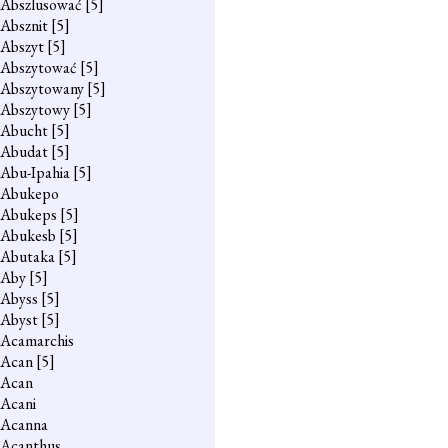
Abszlusować
[5]
Absznit
[5]
Abszyt
[5]
Abszytować
[5]
Abszytowany
[5]
Abszytowy
[5]
Abucht
[5]
Abudat
[5]
Abu-Ipahia
[5]
Abukepo
Abukeps
[5]
Abukesb
[5]
Abutaka
[5]
Aby
[5]
Abyss
[5]
Abyst
[5]
Acamarchis
Acan
[5]
Acan
Acani
Acanna
Acanthus