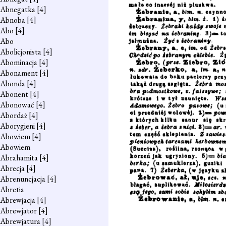
Abnegatka
[4]
Abnoba
[4]
Abo
[4]
Abo
Abolicjonista
[4]
Abominacja
[4]
Abonament
[4]
Abonda
[4]
Abonent
[4]
Abonować
[4]
Abordaż
[4]
Aborygieni
[4]
Abowiem
[4]
Abowiem
Abrahamita
[4]
Abrecja
[4]
Abrenuncjacja
[4]
Abretia
Abrewjacja
[4]
Abrewjator
[4]
Abrewjatura
[4]