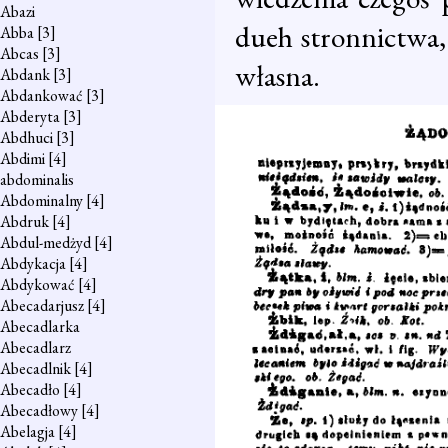
Abazi
dueh stronnictwa,
Abba
[3]
Abcas
[3]
własna.
Abdank
[3]
Abdankować
[3]
Abderyta
[3]
Abdhuci
[3]
Abdimi
[4]
abdominalis
Abdominalny
[4]
Abdruk
[4]
Abdul-medżyd
[4]
Abdykacja
[4]
Abdykować
[4]
Abecadarjusz
[4]
Abecadlarka
Abecadlarz
Abecadlnik
[4]
Abecadło
[4]
Abecadłowy
[4]
Abelagja
[4]