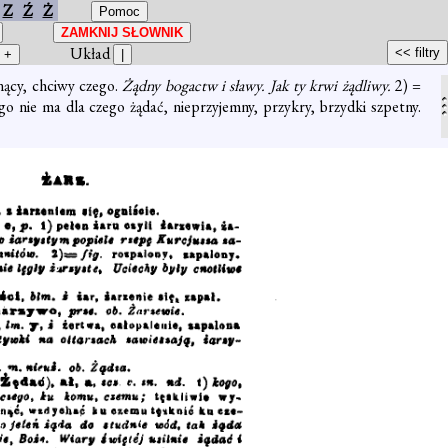
Z
Ź
Ż
Układ
gnący, chciwy czego.
Żądny bogactw i sławy. Jak ty krwi żądliwy.
2) =
go nie ma dla czego żądać, nieprzyjemny, przykry, brzydki szpetny.