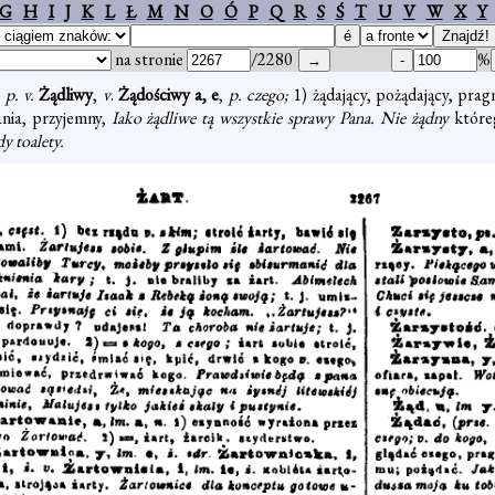
G
H
I
J
K
L
Ł
M
N
O
Ó
P
Q
R
S
Ś
T
U
V
W
X
Y
na stronie
/2280
%
,
p. v.
Żądliwy
,
v
.
Żądościwy a, e
,
p. czego;
1) żądający, pożądający, pra
ania, przyjemny,
Iako żądliwe tą wszystkie sprawy Pana. Nie żądny
które
dy toalety.