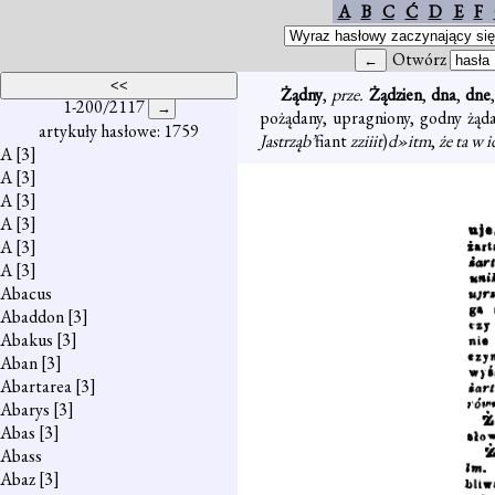
A
B
C
Ć
D
E
F
Otwórz
Żądny
,
prze.
Żądzien
,
dna
,
dne
1-200/2117
pożądany, upragniony, godny żąd
artykuły hasłowe: 1759
Jastrząb’
fiant
zziiit
)
d»itm
,
że ta w i
A
[3]
A
[3]
A
[3]
A
[3]
A
[3]
A
[3]
Abacus
Abaddon
[3]
Abakus
[3]
Aban
[3]
Abartarea
[3]
Abarys
[3]
Abas
[3]
Abass
Abaz
[3]