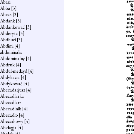
Abazi
Abba
[3]
Abcas
[3]
Abdank
[3]
Abdankować
[3]
Abderyta
[3]
Abdhuci
[3]
Abdimi
[4]
abdominalis
Abdominalny
[4]
Abdruk
[4]
Abdul-medżyd
[4]
Abdykacja
[4]
Abdykować
[4]
Abecadarjusz
[4]
Abecadlarka
Abecadlarz
Abecadlnik
[4]
Abecadło
[4]
Abecadłowy
[4]
Abelagja
[4]
Abelek
[4]