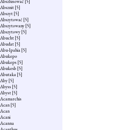
Abszlusować
[5]
Absznit
[5]
Abszyt
[5]
Abszytować
[5]
Abszytowany
[5]
Abszytowy
[5]
Abucht
[5]
Abudat
[5]
Abu-Ipahia
[5]
Abukepo
Abukeps
[5]
Abukesb
[5]
Abutaka
[5]
Aby
[5]
Abyss
[5]
Abyst
[5]
Acamarchis
Acan
[5]
Acan
Acani
Acanna
Acanthus