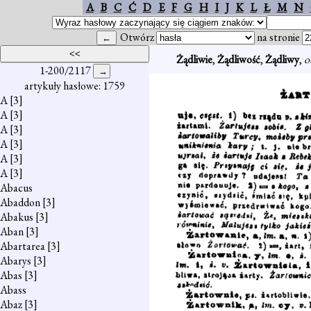
A
B
C
Ć
D
E
F
G
H
I
J
K
L
Ł
M
N
Otwórz
na stronie
Żądliwie
,
Żądliwość
,
Żądliwy
,
o
1-200/2117
artykuły hasłowe: 1759
A
[3]
A
[3]
A
[3]
A
[3]
A
[3]
A
[3]
Abacus
Abaddon
[3]
Abakus
[3]
Aban
[3]
Abartarea
[3]
Abarys
[3]
Abas
[3]
Abass
Abaz
[3]