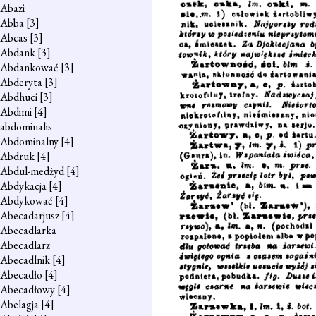
Abazi
Abba
[3]
Abcas
[3]
Abdank
[3]
Abdankować
[3]
Abderyta
[3]
Abdhuci
[3]
Abdimi
[4]
abdominalis
Abdominalny
[4]
Abdruk
[4]
Abdul-medżyd
[4]
Abdykacja
[4]
Abdykować
[4]
Abecadarjusz
[4]
Abecadlarka
Abecadlarz
Abecadlnik
[4]
Abecadło
[4]
Abecadłowy
[4]
Abelagja
[4]