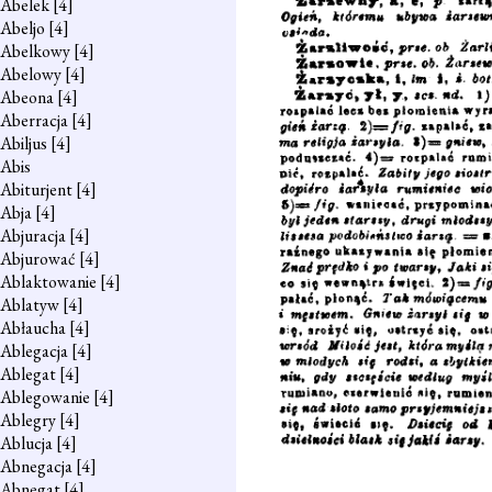
Abelek
[4]
Abeljo
[4]
Abelkowy
[4]
Abelowy
[4]
Abeona
[4]
Aberracja
[4]
Abiljus
[4]
Abis
Abiturjent
[4]
Abja
[4]
Abjuracja
[4]
Abjurować
[4]
Ablaktowanie
[4]
Ablatyw
[4]
Abłaucha
[4]
Ablegacja
[4]
Ablegat
[4]
Ablegowanie
[4]
Ablegry
[4]
Ablucja
[4]
Abnegacja
[4]
Abnegat
[4]