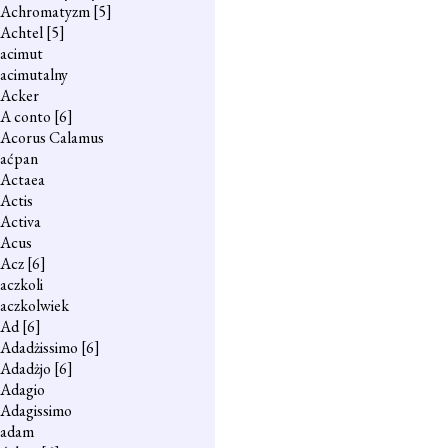
Achromatyzm
[5]
Achtel
[5]
acimut
acimutalny
Acker
A conto
[6]
Acorus Calamus
aćpan
Actaea
Actis
Activa
Acus
Acz
[6]
aczkoli
aczkolwiek
Ad
[6]
Adadżissimo
[6]
Adadżjo
[6]
Adagio
Adagissimo
adam