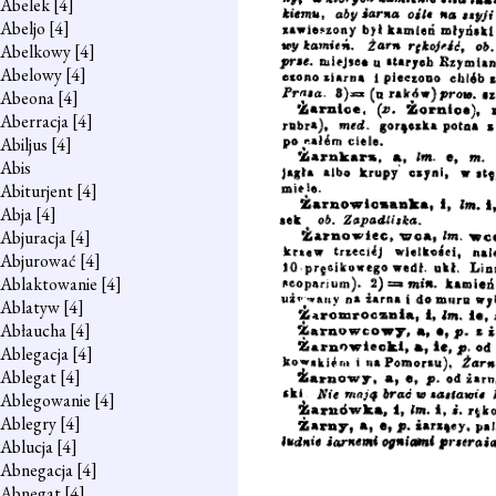
Abelek
[4]
Abeljo
[4]
Abelkowy
[4]
Abelowy
[4]
Abeona
[4]
Aberracja
[4]
Abiljus
[4]
Abis
Abiturjent
[4]
Abja
[4]
Abjuracja
[4]
Abjurować
[4]
Ablaktowanie
[4]
Ablatyw
[4]
Abłaucha
[4]
Ablegacja
[4]
Ablegat
[4]
Ablegowanie
[4]
Ablegry
[4]
Ablucja
[4]
Abnegacja
[4]
Abnegat
[4]