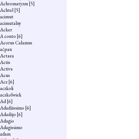
Achromatyzm
[5]
Achtel
[5]
acimut
acimutalny
Acker
A conto
[6]
Acorus Calamus
aćpan
Actaea
Actis
Activa
Acus
Acz
[6]
aczkoli
aczkolwiek
Ad
[6]
Adadżissimo
[6]
Adadżjo
[6]
Adagio
Adagissimo
adam