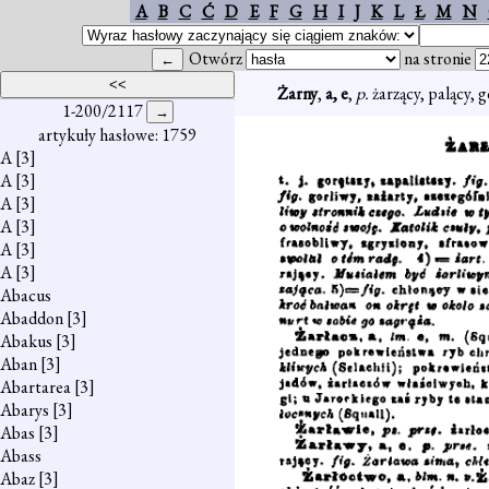
A
B
C
Ć
D
E
F
G
H
I
J
K
L
Ł
M
N
Otwórz
na stronie
Żarny
,
a, e
,
p.
żarzący, palący, 
1-200/2117
artykuły hasłowe: 1759
A
[3]
A
[3]
A
[3]
A
[3]
A
[3]
A
[3]
Abacus
Abaddon
[3]
Abakus
[3]
Aban
[3]
Abartarea
[3]
Abarys
[3]
Abas
[3]
Abass
Abaz
[3]