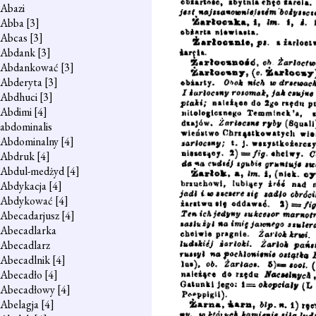
Abazi
Abba
[3]
Abcas
[3]
Abdank
[3]
Abdankować
[3]
Abderyta
[3]
Abdhuci
[3]
Abdimi
[4]
abdominalis
Abdominalny
[4]
Abdruk
[4]
Abdul-medżyd
[4]
Abdykacja
[4]
Abdykować
[4]
Abecadarjusz
[4]
Abecadlarka
Abecadlarz
Abecadlnik
[4]
Abecadło
[4]
Abecadłowy
[4]
Abelagja
[4]