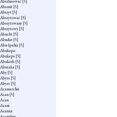
Abszlusować
[5]
Absznit
[5]
Abszyt
[5]
Abszytować
[5]
Abszytowany
[5]
Abszytowy
[5]
Abucht
[5]
Abudat
[5]
Abu-Ipahia
[5]
Abukepo
Abukeps
[5]
Abukesb
[5]
Abutaka
[5]
Aby
[5]
Abyss
[5]
Abyst
[5]
Acamarchis
Acan
[5]
Acan
Acani
Acanna
Acanthus