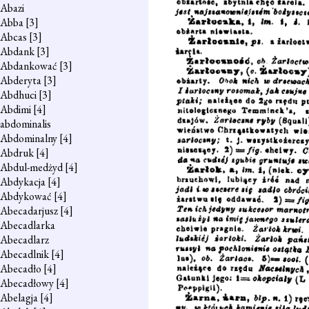
Abazi
Abba
[3]
Abcas
[3]
Abdank
[3]
Abdankować
[3]
Abderyta
[3]
Abdhuci
[3]
Abdimi
[4]
abdominalis
Abdominalny
[4]
Abdruk
[4]
Abdul-medżyd
[4]
Abdykacja
[4]
Abdykować
[4]
Abecadarjusz
[4]
Abecadlarka
Abecadlarz
Abecadlnik
[4]
Abecadło
[4]
Abecadłowy
[4]
Abelagja
[4]