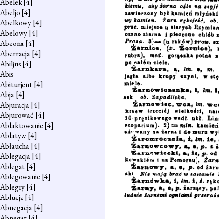
Abelek
[4]
Abeljo
[4]
Abelkowy
[4]
Abelowy
[4]
Abeona
[4]
Aberracja
[4]
Abiljus
[4]
Abis
Abiturjent
[4]
Abja
[4]
Abjuracja
[4]
Abjurować
[4]
Ablaktowanie
[4]
Ablatyw
[4]
Abłaucha
[4]
Ablegacja
[4]
Ablegat
[4]
Ablegowanie
[4]
Ablegry
[4]
Ablucja
[4]
Abnegacja
[4]
Abnegat
[4]