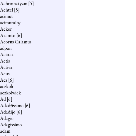
Achromatyzm
[5]
Achtel
[5]
acimut
acimutalny
Acker
A conto
[6]
Acorus Calamus
aćpan
Actaea
Actis
Activa
Acus
Acz
[6]
aczkoli
aczkolwiek
Ad
[6]
Adadżissimo
[6]
Adadżjo
[6]
Adagio
Adagissimo
adam