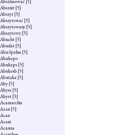
Abszlusować
[5]
Absznit
[5]
Abszyt
[5]
Abszytować
[5]
Abszytowany
[5]
Abszytowy
[5]
Abucht
[5]
Abudat
[5]
Abu-Ipahia
[5]
Abukepo
Abukeps
[5]
Abukesb
[5]
Abutaka
[5]
Aby
[5]
Abyss
[5]
Abyst
[5]
Acamarchis
Acan
[5]
Acan
Acani
Acanna
Acanthus