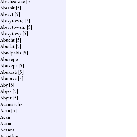
Abszlusować
[5]
Absznit
[5]
Abszyt
[5]
Abszytować
[5]
Abszytowany
[5]
Abszytowy
[5]
Abucht
[5]
Abudat
[5]
Abu-Ipahia
[5]
Abukepo
Abukeps
[5]
Abukesb
[5]
Abutaka
[5]
Aby
[5]
Abyss
[5]
Abyst
[5]
Acamarchis
Acan
[5]
Acan
Acani
Acanna
Acanthus