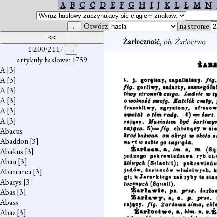
A
B
C
Ć
D
E
F
G
H
I
J
K
L
Ł
M
N
Otwórz
na stronie
Żarłoczność
,
ob. Źarloctwo
.
1-200/2117
artykuły hasłowe: 1759
A
[3]
A
[3]
A
[3]
A
[3]
A
[3]
A
[3]
Abacus
Abaddon
[3]
Abakus
[3]
Aban
[3]
Abartarea
[3]
Abarys
[3]
Abas
[3]
Abass
Abaz
[3]