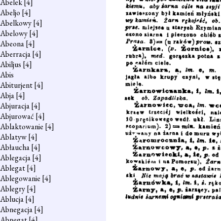
Abelek
[4]
Abeljo
[4]
Abelkowy
[4]
Abelowy
[4]
Abeona
[4]
Aberracja
[4]
Abiljus
[4]
Abis
Abiturjent
[4]
Abja
[4]
Abjuracja
[4]
Abjurować
[4]
Ablaktowanie
[4]
Ablatyw
[4]
Abłaucha
[4]
Ablegacja
[4]
Ablegat
[4]
Ablegowanie
[4]
Ablegry
[4]
Ablucja
[4]
Abnegacja
[4]
Abnegat
[4]