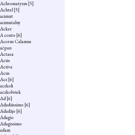
Achromatyzm
[5]
Achtel
[5]
acimut
acimutalny
Acker
A conto
[6]
Acorus Calamus
aćpan
Actaea
Actis
Activa
Acus
Acz
[6]
aczkoli
aczkolwiek
Ad
[6]
Adadżissimo
[6]
Adadżjo
[6]
Adagio
Adagissimo
adam