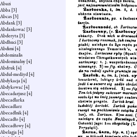
Abazi
Abba
[3]
Abcas
[3]
Abdank
[3]
Abdankować
[3]
Abderyta
[3]
Abdhuci
[3]
Abdimi
[4]
abdominalis
Abdominalny
[4]
Abdruk
[4]
Abdul-medżyd
[4]
Abdykacja
[4]
Abdykować
[4]
Abecadarjusz
[4]
Abecadlarka
Abecadlarz
Abecadlnik
[4]
Abecadło
[4]
Abecadłowy
[4]
Abelagja
[4]