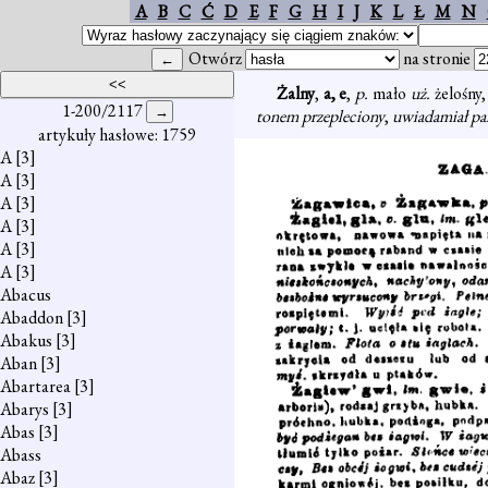
A
B
C
Ć
D
E
F
G
H
I
J
K
L
Ł
M
N
Otwórz
na stronie
Żalny
,
a, e
,
p.
mało
uż.
żelośny,
1-200/2117
tonem przepleciony
,
uwiadamiał pa
artykuły hasłowe: 1759
A
[3]
A
[3]
A
[3]
A
[3]
A
[3]
A
[3]
Abacus
Abaddon
[3]
Abakus
[3]
Aban
[3]
Abartarea
[3]
Abarys
[3]
Abas
[3]
Abass
Abaz
[3]