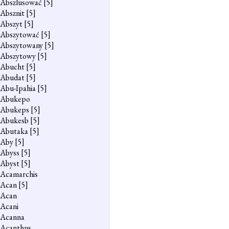
Abszlusować
[5]
Absznit
[5]
Abszyt
[5]
Abszytować
[5]
Abszytowany
[5]
Abszytowy
[5]
Abucht
[5]
Abudat
[5]
Abu-Ipahia
[5]
Abukepo
Abukeps
[5]
Abukesb
[5]
Abutaka
[5]
Aby
[5]
Abyss
[5]
Abyst
[5]
Acamarchis
Acan
[5]
Acan
Acani
Acanna
Acanthus