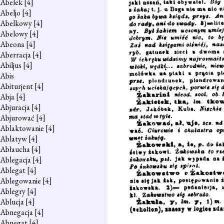
Abelek
[4]
Abeljo
[4]
Abelkowy
[4]
Abelowy
[4]
Abeona
[4]
Aberracja
[4]
Abiljus
[4]
Abis
Abiturjent
[4]
Abja
[4]
Abjuracja
[4]
Abjurować
[4]
Ablaktowanie
[4]
Ablatyw
[4]
Abłaucha
[4]
Ablegacja
[4]
Ablegat
[4]
Ablegowanie
[4]
Ablegry
[4]
Ablucja
[4]
Abnegacja
[4]
Abnegat
[4]