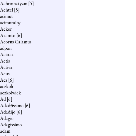
Achromatyzm
[5]
Achtel
[5]
acimut
acimutalny
Acker
A conto
[6]
Acorus Calamus
aćpan
Actaea
Actis
Activa
Acus
Acz
[6]
aczkoli
aczkolwiek
Ad
[6]
Adadżissimo
[6]
Adadżjo
[6]
Adagio
Adagissimo
adam