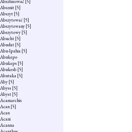
Abszlusować
[5]
Absznit
[5]
Abszyt
[5]
Abszytować
[5]
Abszytowany
[5]
Abszytowy
[5]
Abucht
[5]
Abudat
[5]
Abu-Ipahia
[5]
Abukepo
Abukeps
[5]
Abukesb
[5]
Abutaka
[5]
Aby
[5]
Abyss
[5]
Abyst
[5]
Acamarchis
Acan
[5]
Acan
Acani
Acanna
Acanthus