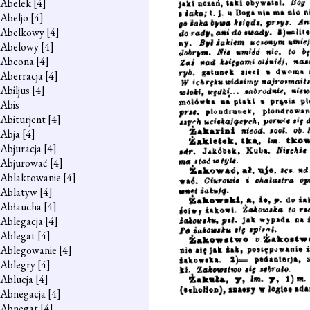
Abelek
[4]
Abeljo
[4]
Abelkowy
[4]
Abelowy
[4]
Abeona
[4]
Aberracja
[4]
Abiljus
[4]
Abis
Abiturjent
[4]
Abja
[4]
Abjuracja
[4]
Abjurować
[4]
Ablaktowanie
[4]
Ablatyw
[4]
Abłaucha
[4]
Ablegacja
[4]
Ablegat
[4]
Ablegowanie
[4]
Ablegry
[4]
Ablucja
[4]
Abnegacja
[4]
Abnegat
[4]