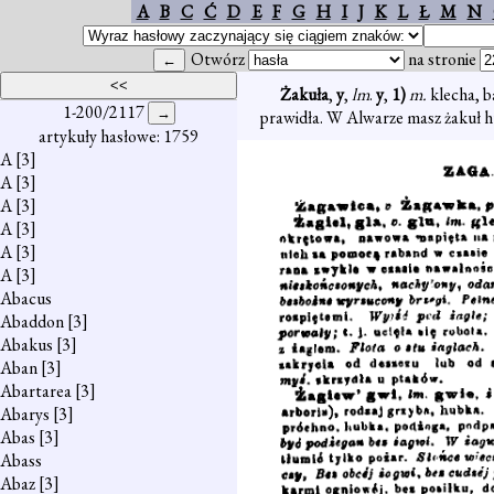
A
B
C
Ć
D
E
F
G
H
I
J
K
L
Ł
M
N
Otwórz
na stronie
Żakuła
,
y
,
lm
.
y
,
1)
m.
klecha, b
1-200/2117
prawidła. W Alwarze masz żakuł h
artykuły hasłowe: 1759
A
[3]
A
[3]
A
[3]
A
[3]
A
[3]
A
[3]
Abacus
Abaddon
[3]
Abakus
[3]
Aban
[3]
Abartarea
[3]
Abarys
[3]
Abas
[3]
Abass
Abaz
[3]