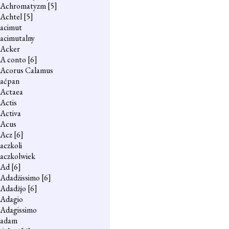
Achromatyzm
[5]
Achtel
[5]
acimut
acimutalny
Acker
A conto
[6]
Acorus Calamus
aćpan
Actaea
Actis
Activa
Acus
Acz
[6]
aczkoli
aczkolwiek
Ad
[6]
Adadżissimo
[6]
Adadżjo
[6]
Adagio
Adagissimo
adam