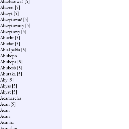
Abszlusować
[5]
Absznit
[5]
Abszyt
[5]
Abszytować
[5]
Abszytowany
[5]
Abszytowy
[5]
Abucht
[5]
Abudat
[5]
Abu-Ipahia
[5]
Abukepo
Abukeps
[5]
Abukesb
[5]
Abutaka
[5]
Aby
[5]
Abyss
[5]
Abyst
[5]
Acamarchis
Acan
[5]
Acan
Acani
Acanna
Acanthus