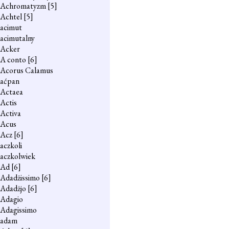
Achromatyzm
[5]
Achtel
[5]
acimut
acimutalny
Acker
A conto
[6]
Acorus Calamus
aćpan
Actaea
Actis
Activa
Acus
Acz
[6]
aczkoli
aczkolwiek
Ad
[6]
Adadżissimo
[6]
Adadżjo
[6]
Adagio
Adagissimo
adam