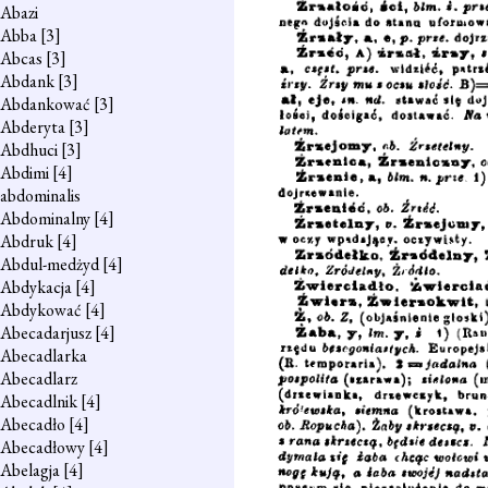
Abazi
Abba
[3]
Abcas
[3]
Abdank
[3]
Abdankować
[3]
Abderyta
[3]
Abdhuci
[3]
Abdimi
[4]
abdominalis
Abdominalny
[4]
Abdruk
[4]
Abdul-medżyd
[4]
Abdykacja
[4]
Abdykować
[4]
Abecadarjusz
[4]
Abecadlarka
Abecadlarz
Abecadlnik
[4]
Abecadło
[4]
Abecadłowy
[4]
Abelagja
[4]