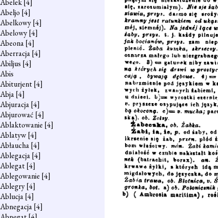
Abelek
[4]
Abeljo
[4]
Abelkowy
[4]
Abelowy
[4]
Abeona
[4]
Aberracja
[4]
Abiljus
[4]
Abis
Abiturjent
[4]
Abja
[4]
Abjuracja
[4]
Abjurować
[4]
Ablaktowanie
[4]
Ablatyw
[4]
Abłaucha
[4]
Ablegacja
[4]
Ablegat
[4]
Ablegowanie
[4]
Ablegry
[4]
Ablucja
[4]
Abnegacja
[4]
Abnegat
[4]