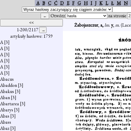
A
B
C
Ć
D
E
F
G
H
I
J
K
L
Ł
M
N
Otwórz
na stronie
Żabojaszczur
,
a,
lm.
y
,
m.
(Lace
1-200/2117
artykuły hasłowe: 1759
A
[3]
A
[3]
A
[3]
A
[3]
A
[3]
A
[3]
Abacus
Abaddon
[3]
Abakus
[3]
Aban
[3]
Abartarea
[3]
Abarys
[3]
Abas
[3]
Abass
Abaz
[3]