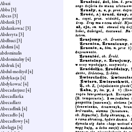
Abazi
Abba
[3]
Abcas
[3]
Abdank
[3]
Abdankować
[3]
Abderyta
[3]
Abdhuci
[3]
Abdimi
[4]
abdominalis
Abdominalny
[4]
Abdruk
[4]
Abdul-medżyd
[4]
Abdykacja
[4]
Abdykować
[4]
Abecadarjusz
[4]
Abecadlarka
Abecadlarz
Abecadlnik
[4]
Abecadło
[4]
Abecadłowy
[4]
Abelagja
[4]