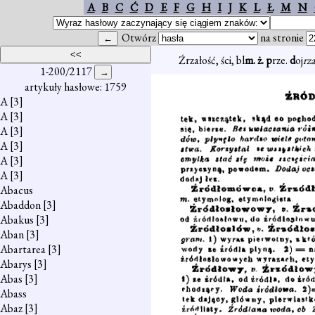
A
B
C
Ć
D
E
F
G
H
I
J
K
L
Ł
M
N
Otwórz
na stronie
Źrzałość, ści, bl
m. ż. p
rze.
d
oj
rz
1-200/2117
artykuły hasłowe: 1759
A
[3]
A
[3]
A
[3]
A
[3]
A
[3]
A
[3]
Abacus
Abaddon
[3]
Abakus
[3]
Aban
[3]
Abartarea
[3]
Abarys
[3]
Abas
[3]
Abass
Abaz
[3]