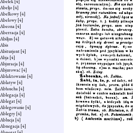
Abelek
[4]
Abeljo
[4]
Abelkowy
[4]
Abelowy
[4]
Abeona
[4]
Aberracja
[4]
Abiljus
[4]
Abis
Abiturjent
[4]
Abja
[4]
Abjuracja
[4]
Abjurować
[4]
Ablaktowanie
[4]
Ablatyw
[4]
Abłaucha
[4]
Ablegacja
[4]
Ablegat
[4]
Ablegowanie
[4]
Ablegry
[4]
Ablucja
[4]
Abnegacja
[4]
Abnegat
[4]