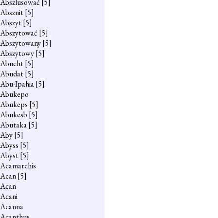
Abszlusować
[5]
Absznit
[5]
Abszyt
[5]
Abszytować
[5]
Abszytowany
[5]
Abszytowy
[5]
Abucht
[5]
Abudat
[5]
Abu-Ipahia
[5]
Abukepo
Abukeps
[5]
Abukesb
[5]
Abutaka
[5]
Aby
[5]
Abyss
[5]
Abyst
[5]
Acamarchis
Acan
[5]
Acan
Acani
Acanna
Acanthus