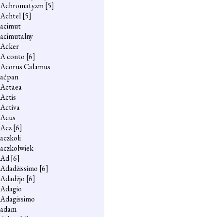
Achromatyzm
[5]
Achtel
[5]
acimut
acimutalny
Acker
A conto
[6]
Acorus Calamus
aćpan
Actaea
Actis
Activa
Acus
Acz
[6]
aczkoli
aczkolwiek
Ad
[6]
Adadżissimo
[6]
Adadżjo
[6]
Adagio
Adagissimo
adam