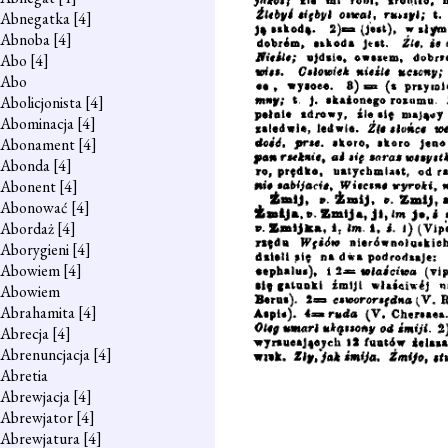
Abnegatka
[4]
Abnoba
[4]
Abo
[4]
Abo
Abolicjonista
[4]
Abominacja
[4]
Abonament
[4]
Abonda
[4]
Abonent
[4]
Abonować
[4]
Abordaż
[4]
Aborygieni
[4]
Abowiem
[4]
Abowiem
Abrahamita
[4]
Abrecja
[4]
Abrenuncjacja
[4]
Abretia
Abrewjacja
[4]
Abrewjator
[4]
Abrewjatura
[4]