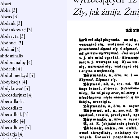
Abazi
Zły
,
jak źmija. Źmij
Abba
[3]
Abcas
[3]
Abdank
[3]
Abdankować
[3]
Abderyta
[3]
Abdhuci
[3]
Abdimi
[4]
abdominalis
Abdominalny
[4]
Abdruk
[4]
Abdul-medżyd
[4]
Abdykacja
[4]
Abdykować
[4]
Abecadarjusz
[4]
Abecadlarka
Abecadlarz
Abecadlnik
[4]
Abecadło
[4]
Abecadłowy
[4]
Abelagja
[4]