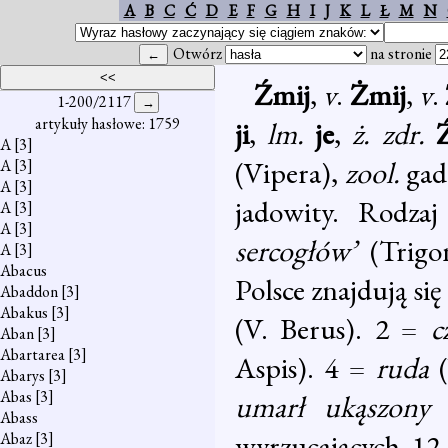
A
B
C
Ć
D
E
F
G
H
I
J
K
L
Ł
M
N
Otwórz
na stronie
Źmij
,
v
.
Żmij
,
v
.
1-200/2117
artykuły hasłowe: 1759
ji
,
lm.
je
,
ż. zdr.
A
[3]
(Vipera),
zool.
gad
A
[3]
A
[3]
jadowity. Rodzaj
A
[3]
A
[3]
sercogłów’
(Trig
A
[3]
Abacus
Polsce znajdują si
Abaddon
[3]
Abakus
[3]
(V. Berus). 2 =
c
Aban
[3]
Abartarea
[3]
Aspis). 4 =
ruda
Abarys
[3]
Abas
[3]
umarł ukąszony
Abass
wyrzucających 12
Abaz
[3]