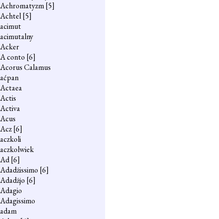
Achromatyzm
[5]
Achtel
[5]
acimut
acimutalny
Acker
A conto
[6]
Acorus Calamus
aćpan
Actaea
Actis
Activa
Acus
Acz
[6]
aczkoli
aczkolwiek
Ad
[6]
Adadżissimo
[6]
Adadżjo
[6]
Adagio
Adagissimo
adam