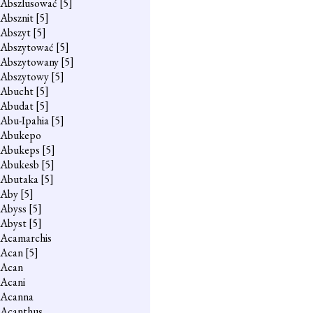
Abszlusować
[5]
Absznit
[5]
Abszyt
[5]
Abszytować
[5]
Abszytowany
[5]
Abszytowy
[5]
Abucht
[5]
Abudat
[5]
Abu-Ipahia
[5]
Abukepo
Abukeps
[5]
Abukesb
[5]
Abutaka
[5]
Aby
[5]
Abyss
[5]
Abyst
[5]
Acamarchis
Acan
[5]
Acan
Acani
Acanna
Acanthus