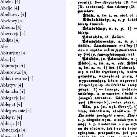
Abelek
[4]
Abeljo
[4]
Abelkowy
[4]
Abelowy
[4]
Abeona
[4]
Aberracja
[4]
Abiljus
[4]
Abis
Abiturjent
[4]
Abja
[4]
Abjuracja
[4]
Abjurować
[4]
Ablaktowanie
[4]
Ablatyw
[4]
Abłaucha
[4]
Ablegacja
[4]
Ablegat
[4]
Ablegowanie
[4]
Ablegry
[4]
Ablucja
[4]
Abnegacja
[4]
Abnegat
[4]