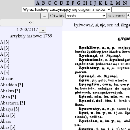
A
B
C
Ć
D
E
F
G
H
I
J
K
L
Ł
M
N
Otwórz
na stronie
Łyżwowa
ć, ał,
uje, scz. nd. śliz
1-200/2117
artykuły hasłowe: 1759
A
[3]
A
[3]
A
[3]
A
[3]
A
[3]
A
[3]
Abacus
Abaddon
[3]
Abakus
[3]
Aban
[3]
Abartarea
[3]
Abarys
[3]
Abas
[3]
Abass
Abaz
[3]