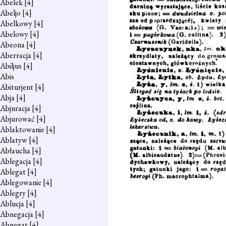
Abelek
[4]
Abeljo
[4]
Abelkowy
[4]
Abelowy
[4]
Abeona
[4]
Aberracja
[4]
Abiljus
[4]
Abis
Abiturjent
[4]
Abja
[4]
Abjuracja
[4]
Abjurować
[4]
Ablaktowanie
[4]
Ablatyw
[4]
Abłaucha
[4]
Ablegacja
[4]
Ablegat
[4]
Ablegowanie
[4]
Ablegry
[4]
Ablucja
[4]
Abnegacja
[4]
Abnegat
[4]