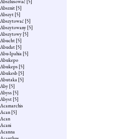
Abszlusować
[5]
Absznit
[5]
Abszyt
[5]
Abszytować
[5]
Abszytowany
[5]
Abszytowy
[5]
Abucht
[5]
Abudat
[5]
Abu-Ipahia
[5]
Abukepo
Abukeps
[5]
Abukesb
[5]
Abutaka
[5]
Aby
[5]
Abyss
[5]
Abyst
[5]
Acamarchis
Acan
[5]
Acan
Acani
Acanna
Acanthus