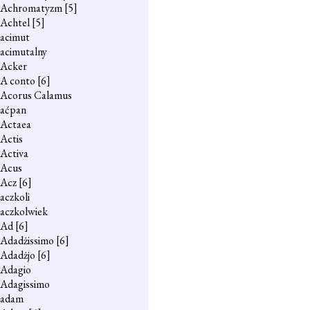
Achromatyzm
[5]
Achtel
[5]
acimut
acimutalny
Acker
A conto
[6]
Acorus Calamus
aćpan
Actaea
Actis
Activa
Acus
Acz
[6]
aczkoli
aczkolwiek
Ad
[6]
Adadżissimo
[6]
Adadżjo
[6]
Adagio
Adagissimo
adam