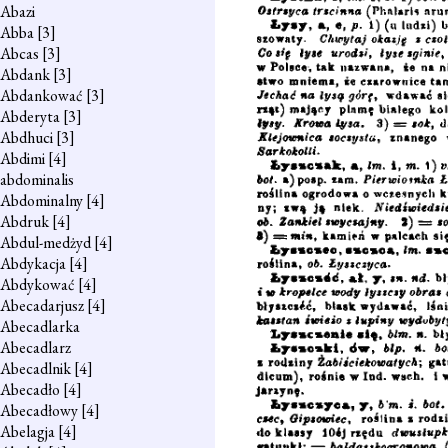
Abazi
Abba
[3]
Abcas
[3]
Abdank
[3]
Abdankować
[3]
Abderyta
[3]
Abdhuci
[3]
Abdimi
[4]
abdominalis
Abdominalny
[4]
Abdruk
[4]
Abdul-medżyd
[4]
Abdykacja
[4]
Abdykować
[4]
Abecadarjusz
[4]
Abecadlarka
Abecadlarz
Abecadlnik
[4]
Abecadło
[4]
Abecadłowy
[4]
Abelagja
[4]