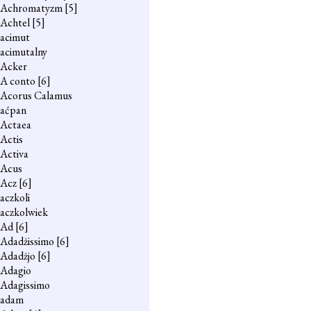
Achromatyzm
[5]
Achtel
[5]
acimut
acimutalny
Acker
A conto
[6]
Acorus Calamus
aćpan
Actaea
Actis
Activa
Acus
Acz
[6]
aczkoli
aczkolwiek
Ad
[6]
Adadżissimo
[6]
Adadżjo
[6]
Adagio
Adagissimo
adam