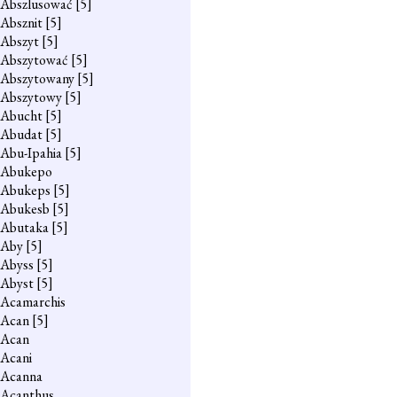
Abszlusować
[5]
Absznit
[5]
Abszyt
[5]
Abszytować
[5]
Abszytowany
[5]
Abszytowy
[5]
Abucht
[5]
Abudat
[5]
Abu-Ipahia
[5]
Abukepo
Abukeps
[5]
Abukesb
[5]
Abutaka
[5]
Aby
[5]
Abyss
[5]
Abyst
[5]
Acamarchis
Acan
[5]
Acan
Acani
Acanna
Acanthus