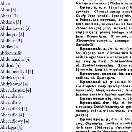
Abazi
Abba
[3]
Abcas
[3]
Abdank
[3]
Abdankować
[3]
Abderyta
[3]
Abdhuci
[3]
Abdimi
[4]
abdominalis
Abdominalny
[4]
Abdruk
[4]
Abdul-medżyd
[4]
Abdykacja
[4]
Abdykować
[4]
Abecadarjusz
[4]
Abecadlarka
Abecadlarz
Abecadlnik
[4]
Abecadło
[4]
Abecadłowy
[4]
Abelagja
[4]