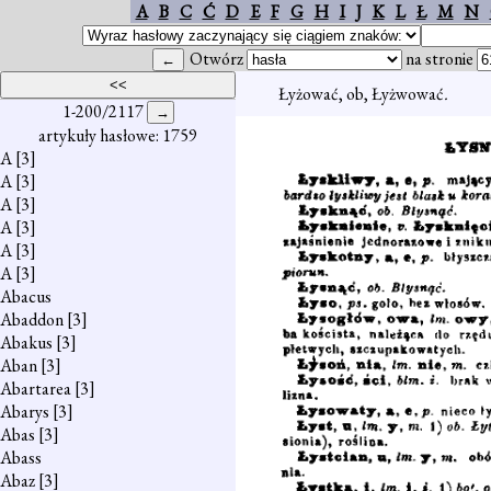
A
B
C
Ć
D
E
F
G
H
I
J
K
L
Ł
M
N
Otwórz
na stronie
Łyżować, ob, Łyżwować
.
1-200/2117
artykuły hasłowe: 1759
A
[3]
A
[3]
A
[3]
A
[3]
A
[3]
A
[3]
Abacus
Abaddon
[3]
Abakus
[3]
Aban
[3]
Abartarea
[3]
Abarys
[3]
Abas
[3]
Abass
Abaz
[3]