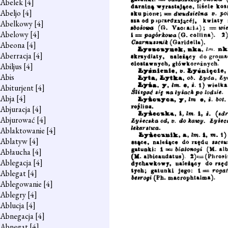
Abelek
[4]
Abeljo
[4]
Abelkowy
[4]
Abelowy
[4]
Abeona
[4]
Aberracja
[4]
Abiljus
[4]
Abis
Abiturjent
[4]
Abja
[4]
Abjuracja
[4]
Abjurować
[4]
Ablaktowanie
[4]
Ablatyw
[4]
Abłaucha
[4]
Ablegacja
[4]
Ablegat
[4]
Ablegowanie
[4]
Ablegry
[4]
Ablucja
[4]
Abnegacja
[4]
Abnegat
[4]