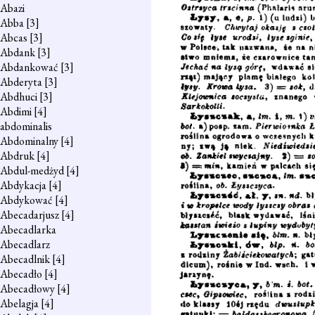
Abazi
Abba
[3]
Abcas
[3]
Abdank
[3]
Abdankować
[3]
Abderyta
[3]
Abdhuci
[3]
Abdimi
[4]
abdominalis
Abdominalny
[4]
Abdruk
[4]
Abdul-medżyd
[4]
Abdykacja
[4]
Abdykować
[4]
Abecadarjusz
[4]
Abecadlarka
Abecadlarz
Abecadlnik
[4]
Abecadło
[4]
Abecadłowy
[4]
Abelagja
[4]