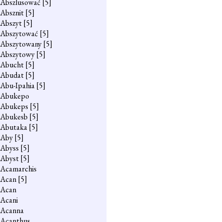
Abszlusować
[5]
Absznit
[5]
Abszyt
[5]
Abszytować
[5]
Abszytowany
[5]
Abszytowy
[5]
Abucht
[5]
Abudat
[5]
Abu-Ipahia
[5]
Abukepo
Abukeps
[5]
Abukesb
[5]
Abutaka
[5]
Aby
[5]
Abyss
[5]
Abyst
[5]
Acamarchis
Acan
[5]
Acan
Acani
Acanna
Acanthus