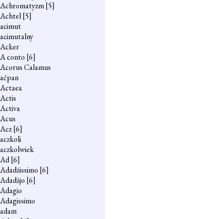
Achromatyzm
[5]
Achtel
[5]
acimut
acimutalny
Acker
A conto
[6]
Acorus Calamus
aćpan
Actaea
Actis
Activa
Acus
Acz
[6]
aczkoli
aczkolwiek
Ad
[6]
Adadżissimo
[6]
Adadżjo
[6]
Adagio
Adagissimo
adam