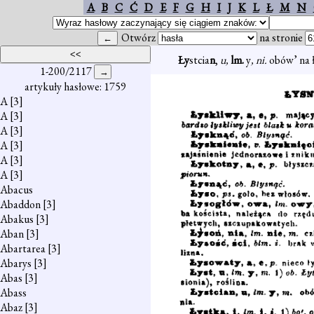
A
B
C
Ć
D
E
F
G
H
I
J
K
L
Ł
M
N
Otwórz
na stronie
Ły
stcia
n
,
u,
lm.
y
, ni.
obów’ na ł
1-200/2117
artykuły hasłowe: 1759
A
[3]
A
[3]
A
[3]
A
[3]
A
[3]
A
[3]
Abacus
Abaddon
[3]
Abakus
[3]
Aban
[3]
Abartarea
[3]
Abarys
[3]
Abas
[3]
Abass
Abaz
[3]