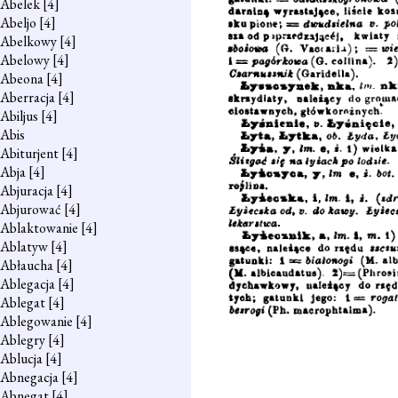
Abelek
[4]
Abeljo
[4]
Abelkowy
[4]
Abelowy
[4]
Abeona
[4]
Aberracja
[4]
Abiljus
[4]
Abis
Abiturjent
[4]
Abja
[4]
Abjuracja
[4]
Abjurować
[4]
Ablaktowanie
[4]
Ablatyw
[4]
Abłaucha
[4]
Ablegacja
[4]
Ablegat
[4]
Ablegowanie
[4]
Ablegry
[4]
Ablucja
[4]
Abnegacja
[4]
Abnegat
[4]