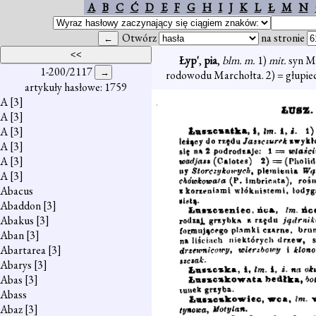
A
B
C
Ć
D
E
F
G
H
I
J
K
L
Ł
M
N
Otwórz
na stronie
Łyp'
,
pia
,
blm. m.
1)
mit.
syn Mó
1-200/2117
rodowodu Marchołta. 2) = głupiec
artykuły hasłowe: 1759
A
[3]
A
[3]
A
[3]
A
[3]
A
[3]
A
[3]
Abacus
Abaddon
[3]
Abakus
[3]
Aban
[3]
Abartarea
[3]
Abarys
[3]
Abas
[3]
Abass
Abaz
[3]