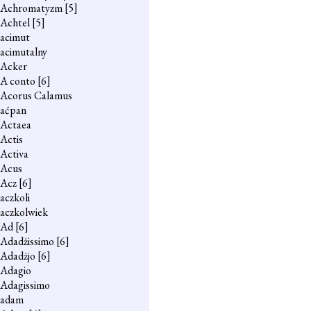
Achromatyzm
[5]
Achtel
[5]
acimut
acimutalny
Acker
A conto
[6]
Acorus Calamus
aćpan
Actaea
Actis
Activa
Acus
Acz
[6]
aczkoli
aczkolwiek
Ad
[6]
Adadżissimo
[6]
Adadżjo
[6]
Adagio
Adagissimo
adam