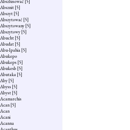
Abszlusować
[5]
Absznit
[5]
Abszyt
[5]
Abszytować
[5]
Abszytowany
[5]
Abszytowy
[5]
Abucht
[5]
Abudat
[5]
Abu-Ipahia
[5]
Abukepo
Abukeps
[5]
Abukesb
[5]
Abutaka
[5]
Aby
[5]
Abyss
[5]
Abyst
[5]
Acamarchis
Acan
[5]
Acan
Acani
Acanna
Acanthus