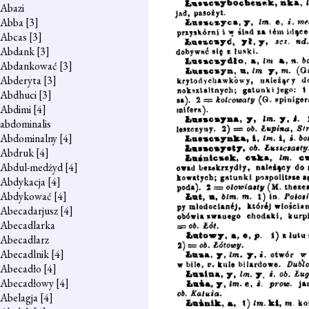
Abazi
Abba
[3]
Abcas
[3]
Abdank
[3]
Abdankować
[3]
Abderyta
[3]
Abdhuci
[3]
Abdimi
[4]
abdominalis
Abdominalny
[4]
Abdruk
[4]
Abdul-medżyd
[4]
Abdykacja
[4]
Abdykować
[4]
Abecadarjusz
[4]
Abecadlarka
Abecadlarz
Abecadlnik
[4]
Abecadło
[4]
Abecadłowy
[4]
Abelagja
[4]