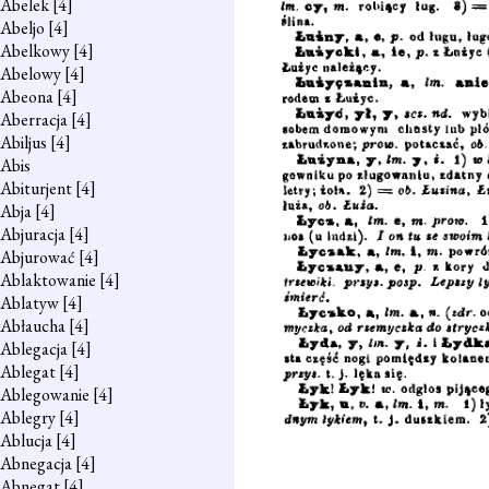
Abelek
[4]
Abeljo
[4]
Abelkowy
[4]
Abelowy
[4]
Abeona
[4]
Aberracja
[4]
Abiljus
[4]
Abis
Abiturjent
[4]
Abja
[4]
Abjuracja
[4]
Abjurować
[4]
Ablaktowanie
[4]
Ablatyw
[4]
Abłaucha
[4]
Ablegacja
[4]
Ablegat
[4]
Ablegowanie
[4]
Ablegry
[4]
Ablucja
[4]
Abnegacja
[4]
Abnegat
[4]