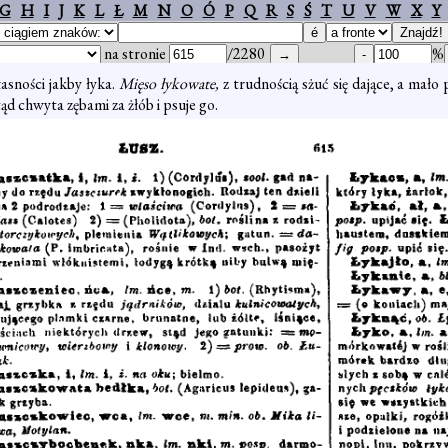
G
H
I
J
K
L
Ł
M
N
O
Ó
P
Q
R
S
Ś
T
U
V
W
X
Y
na stronie
/2280
%
asności jakby łyka.
Mięso łykowate,
z trudnością sżuć się dające, a mało
ąd chwyta zębami za żłób i psuje go.