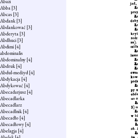
Abazi
Abba
[3]
Abcas
[3]
Abdank
[3]
Abdankować
[3]
Abderyta
[3]
Abdhuci
[3]
Abdimi
[4]
abdominalis
Abdominalny
[4]
Abdruk
[4]
Abdul-medżyd
[4]
Abdykacja
[4]
Abdykować
[4]
Abecadarjusz
[4]
Abecadlarka
Abecadlarz
Abecadlnik
[4]
Abecadło
[4]
Abecadłowy
[4]
Abelagja
[4]
Abelek
[4]