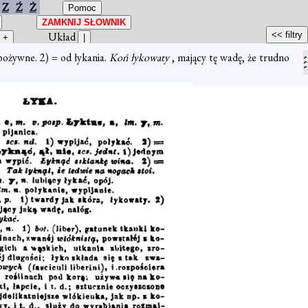
Z
Ź
Ż
Układ
 pożywne. 2) = od łykania.
Koń łykowaty
, mający tę wadę, że trudno