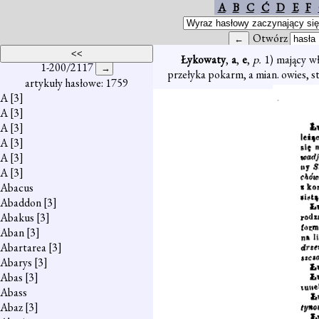
A
B
C
Ć
D
E
F
Otwórz
Łykowaty
,
a
,
e
,
p.
1) mający wł
1-200/2117
przełyka pokarm, a mian. owies, st
artykuły hasłowe: 1759
A
[3]
A
[3]
A
[3]
A
[3]
A
[3]
A
[3]
Abacus
Abaddon
[3]
Abakus
[3]
Aban
[3]
Abartarea
[3]
Abarys
[3]
Abas
[3]
Abass
Abaz
[3]