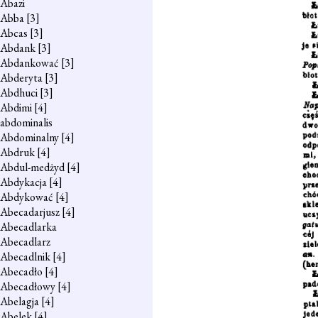
Abazi
Abba
[3]
Abcas
[3]
Abdank
[3]
Abdankować
[3]
Abderyta
[3]
Abdhuci
[3]
Abdimi
[4]
abdominalis
Abdominalny
[4]
Abdruk
[4]
Abdul-medżyd
[4]
Abdykacja
[4]
Abdykować
[4]
Abecadarjusz
[4]
Abecadlarka
Abecadlarz
Abecadlnik
[4]
Abecadło
[4]
Abecadłowy
[4]
Abelagja
[4]
Abelek
[4]