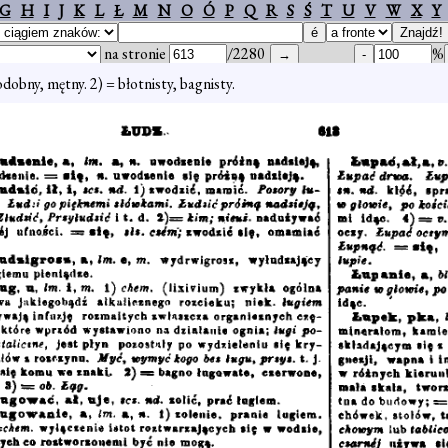
G
H
I
J
K
L
Ł
M
N
O
Ó
P
Q
R
S
Ś
T
U
V
W
X
Y
na stronie
/2280
%
dobny, mętny. 2) = błotnisty, bagnisty.