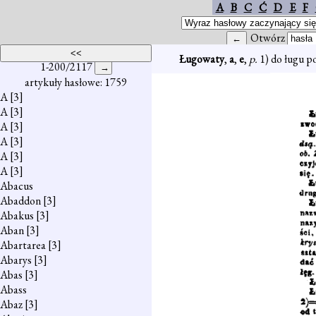
A
B
C
Ć
D
E
F
Otwórz
Ługowaty
,
a
,
e
,
p.
1) do ługu po
1-200/2117
artykuły hasłowe: 1759
A
[3]
A
[3]
A
[3]
A
[3]
A
[3]
A
[3]
Abacus
Abaddon
[3]
Abakus
[3]
Aban
[3]
Abartarea
[3]
Abarys
[3]
Abas
[3]
Abass
Abaz
[3]