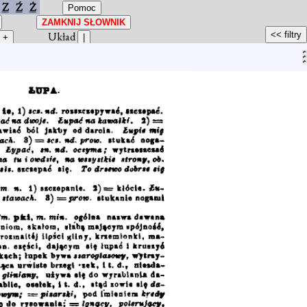
Z
Ź
Ż
Układ