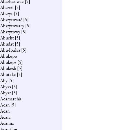
Abszlusować
[5]
Absznit
[5]
Abszyt
[5]
Abszytować
[5]
Abszytowany
[5]
Abszytowy
[5]
Abucht
[5]
Abudat
[5]
Abu-Ipahia
[5]
Abukepo
Abukeps
[5]
Abukesb
[5]
Abutaka
[5]
Aby
[5]
Abyss
[5]
Abyst
[5]
Acamarchis
Acan
[5]
Acan
Acani
Acanna
Acanthus