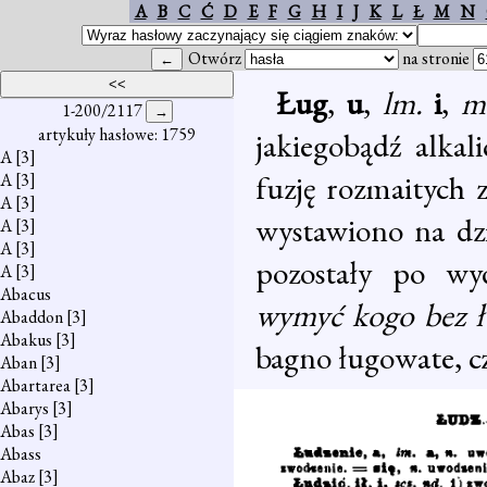
A
B
C
Ć
D
E
F
G
H
I
J
K
L
Ł
M
N
Otwórz
na stronie
Ług
,
u
,
lm.
i
,
m
1-200/2117
artykuły hasłowe: 1759
jakiegobądź alkal
A
[3]
fuzję rozmaitych 
A
[3]
A
[3]
wystawiono na dzi
A
[3]
A
[3]
pozostały po wyd
A
[3]
Abacus
wymyć kogo bez 
Abaddon
[3]
Abakus
[3]
bagno ługowate, c
Aban
[3]
Abartarea
[3]
Abarys
[3]
Abas
[3]
Abass
Abaz
[3]