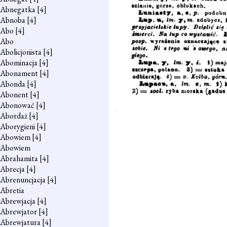
Abnegatka
[4]
Abnoba
[4]
Abo
[4]
Abo
Abolicjonista
[4]
Abominacja
[4]
Abonament
[4]
Abonda
[4]
Abonent
[4]
Abonować
[4]
Abordaż
[4]
Aborygieni
[4]
Abowiem
[4]
Abowiem
Abrahamita
[4]
Abrecja
[4]
Abrenuncjacja
[4]
Abretia
Abrewjacja
[4]
Abrewjator
[4]
Abrewjatura
[4]