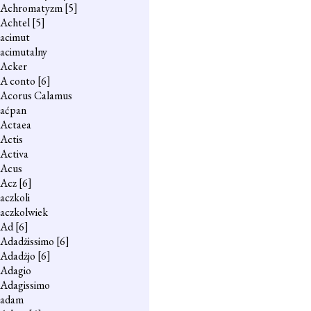
Achromatyzm
[5]
Achtel
[5]
acimut
acimutalny
Acker
A conto
[6]
Acorus Calamus
aćpan
Actaea
Actis
Activa
Acus
Acz
[6]
aczkoli
aczkolwiek
Ad
[6]
Adadżissimo
[6]
Adadżjo
[6]
Adagio
Adagissimo
adam