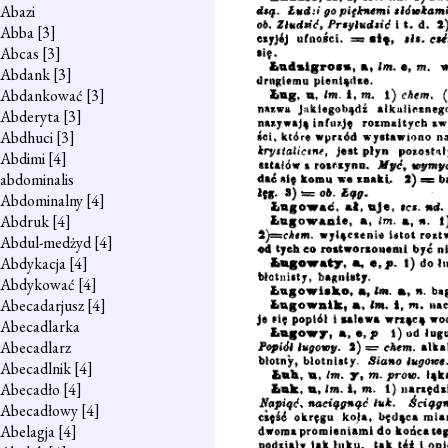
Abazi
Abba
[3]
Abcas
[3]
Abdank
[3]
Abdankować
[3]
Abderyta
[3]
Abdhuci
[3]
Abdimi
[4]
abdominalis
Abdominalny
[4]
Abdruk
[4]
Abdul-medżyd
[4]
Abdykacja
[4]
Abdykować
[4]
Abecadarjusz
[4]
Abecadlarka
Abecadlarz
Abecadlnik
[4]
Abecadło
[4]
Abecadłowy
[4]
Abelagja
[4]