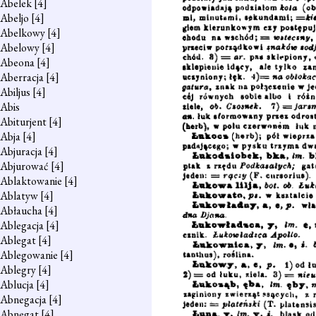
Abelek
[4]
Abeljo
[4]
Abelkowy
[4]
Abelowy
[4]
Abeona
[4]
Aberracja
[4]
Abiljus
[4]
Abis
Abiturjent
[4]
Abja
[4]
Abjuracja
[4]
Abjurować
[4]
Ablaktowanie
[4]
Ablatyw
[4]
Abłaucha
[4]
Ablegacja
[4]
Ablegat
[4]
Ablegowanie
[4]
Ablegry
[4]
Ablucja
[4]
Abnegacja
[4]
Abnegat
[4]