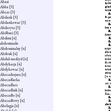
Abazi
Abba
[3]
Abcas
[3]
Abdank
[3]
Abdankować
[3]
Abderyta
[3]
Abdhuci
[3]
Abdimi
[4]
abdominalis
Abdominalny
[4]
Abdruk
[4]
Abdul-medżyd
[4]
Abdykacja
[4]
Abdykować
[4]
Abecadarjusz
[4]
Abecadlarka
Abecadlarz
Abecadlnik
[4]
Abecadło
[4]
Abecadłowy
[4]
Abelagja
[4]
Abelek
[4]