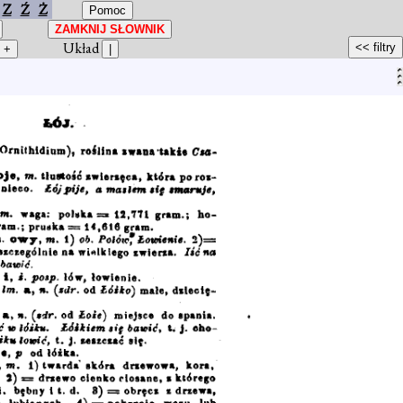
Z
Ź
Ż
Układ