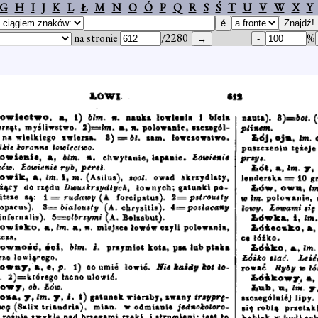
G
H
I
J
K
L
Ł
M
N
O
Ó
P
Q
R
S
Ś
T
U
V
W
X
Y
na stronie
/2280
%