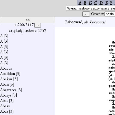
A
B
C
Ć
D
E
F
Otwórz
Łubcować
, ob. Łubsować.
1-200/2117
artykuły hasłowe: 1759
A
[3]
A
[3]
A
[3]
A
[3]
A
[3]
A
[3]
Abacus
Abaddon
[3]
Abakus
[3]
Aban
[3]
Abartarea
[3]
Abarys
[3]
Abas
[3]
Abass
Abaz
[3]