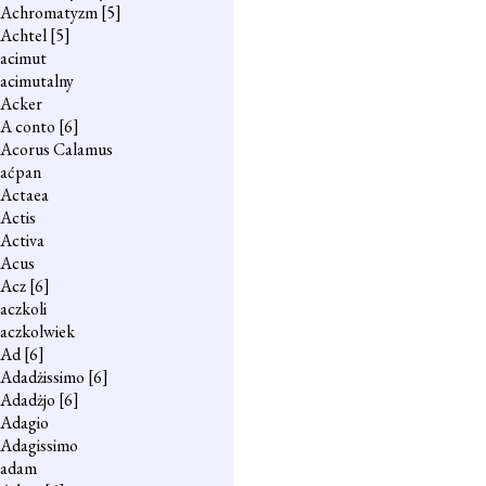
Achromatyzm
[5]
Achtel
[5]
acimut
acimutalny
Acker
A conto
[6]
Acorus Calamus
aćpan
Actaea
Actis
Activa
Acus
Acz
[6]
aczkoli
aczkolwiek
Ad
[6]
Adadżissimo
[6]
Adadżjo
[6]
Adagio
Adagissimo
adam