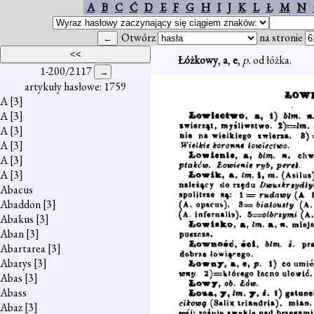
A
B
C
Ć
D
E
F
G
H
I
J
K
L
Ł
M
N
Otwórz
na stronie
Łóżkowy
,
a
,
e
,
p.
od łóżka.
1-200/2117
artykuły hasłowe: 1759
A
[3]
A
[3]
A
[3]
A
[3]
A
[3]
A
[3]
Abacus
Abaddon
[3]
Abakus
[3]
Aban
[3]
Abartarea
[3]
Abarys
[3]
Abas
[3]
Abass
Abaz
[3]