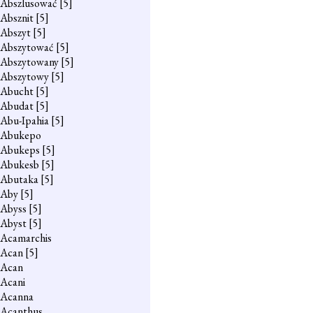
Abszlusować
[5]
Absznit
[5]
Abszyt
[5]
Abszytować
[5]
Abszytowany
[5]
Abszytowy
[5]
Abucht
[5]
Abudat
[5]
Abu-Ipahia
[5]
Abukepo
Abukeps
[5]
Abukesb
[5]
Abutaka
[5]
Aby
[5]
Abyss
[5]
Abyst
[5]
Acamarchis
Acan
[5]
Acan
Acani
Acanna
Acanthus