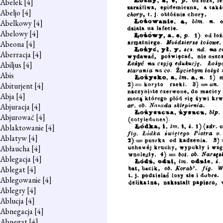
Abelek
[4]
Abeljo
[4]
Abelkowy
[4]
Abelowy
[4]
Abeona
[4]
Aberracja
[4]
Abiljus
[4]
Abis
Abiturjent
[4]
Abja
[4]
Abjuracja
[4]
Abjurować
[4]
Ablaktowanie
[4]
Ablatyw
[4]
Abłaucha
[4]
Ablegacja
[4]
Ablegat
[4]
Ablegowanie
[4]
Ablegry
[4]
Ablucja
[4]
Abnegacja
[4]
Abnegat
[4]