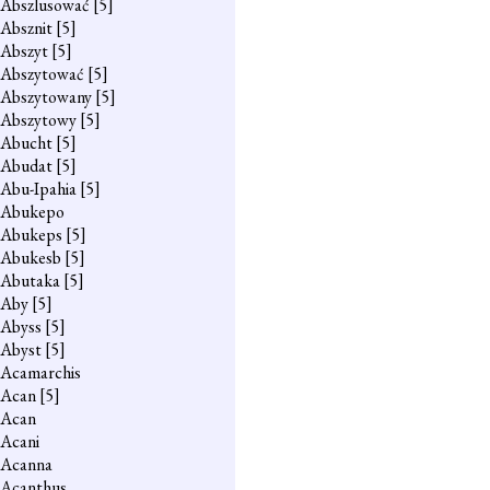
Abszlusować
[5]
Absznit
[5]
Abszyt
[5]
Abszytować
[5]
Abszytowany
[5]
Abszytowy
[5]
Abucht
[5]
Abudat
[5]
Abu-Ipahia
[5]
Abukepo
Abukeps
[5]
Abukesb
[5]
Abutaka
[5]
Aby
[5]
Abyss
[5]
Abyst
[5]
Acamarchis
Acan
[5]
Acan
Acani
Acanna
Acanthus