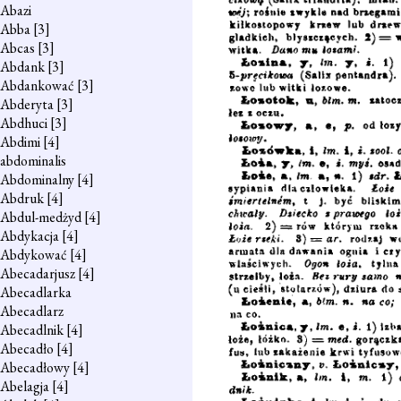
Abazi
Abba
[3]
Abcas
[3]
Abdank
[3]
Abdankować
[3]
Abderyta
[3]
Abdhuci
[3]
Abdimi
[4]
abdominalis
Abdominalny
[4]
Abdruk
[4]
Abdul-medżyd
[4]
Abdykacja
[4]
Abdykować
[4]
Abecadarjusz
[4]
Abecadlarka
Abecadlarz
Abecadlnik
[4]
Abecadło
[4]
Abecadłowy
[4]
Abelagja
[4]