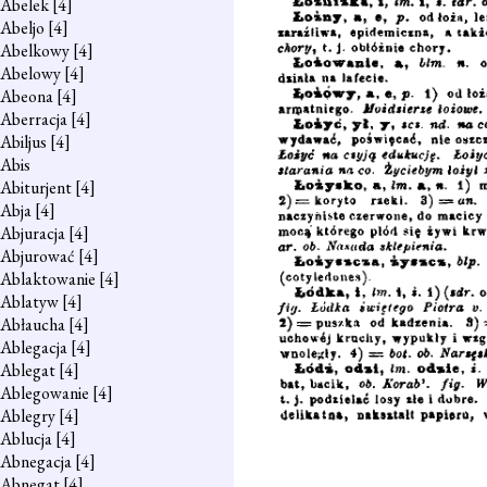
Abelek
[4]
Abeljo
[4]
Abelkowy
[4]
Abelowy
[4]
Abeona
[4]
Aberracja
[4]
Abiljus
[4]
Abis
Abiturjent
[4]
Abja
[4]
Abjuracja
[4]
Abjurować
[4]
Ablaktowanie
[4]
Ablatyw
[4]
Abłaucha
[4]
Ablegacja
[4]
Ablegat
[4]
Ablegowanie
[4]
Ablegry
[4]
Ablucja
[4]
Abnegacja
[4]
Abnegat
[4]