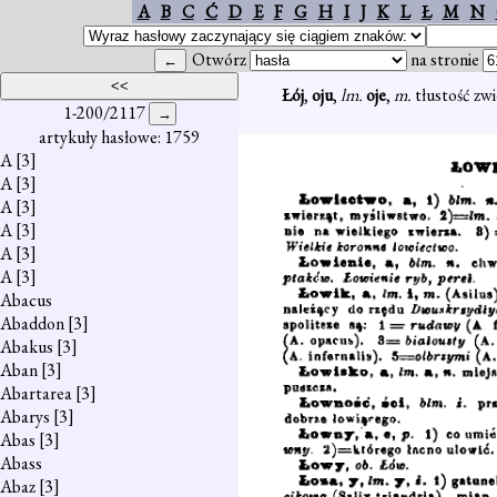
A
B
C
Ć
D
E
F
G
H
I
J
K
L
Ł
M
N
Otwórz
na stronie
Łój
,
oju
,
lm.
oje
,
m.
tłustość zw
1-200/2117
artykuły hasłowe: 1759
A
[3]
A
[3]
A
[3]
A
[3]
A
[3]
A
[3]
Abacus
Abaddon
[3]
Abakus
[3]
Aban
[3]
Abartarea
[3]
Abarys
[3]
Abas
[3]
Abass
Abaz
[3]