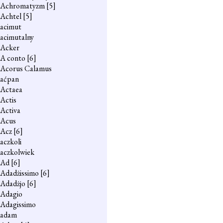
Achromatyzm
[5]
Achtel
[5]
acimut
acimutalny
Acker
A conto
[6]
Acorus Calamus
aćpan
Actaea
Actis
Activa
Acus
Acz
[6]
aczkoli
aczkolwiek
Ad
[6]
Adadżissimo
[6]
Adadżjo
[6]
Adagio
Adagissimo
adam