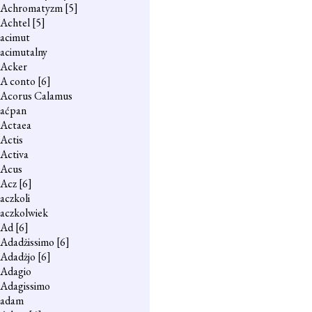
Achromatyzm
[5]
Achtel
[5]
acimut
acimutalny
Acker
A conto
[6]
Acorus Calamus
aćpan
Actaea
Actis
Activa
Acus
Acz
[6]
aczkoli
aczkolwiek
Ad
[6]
Adadżissimo
[6]
Adadżjo
[6]
Adagio
Adagissimo
adam