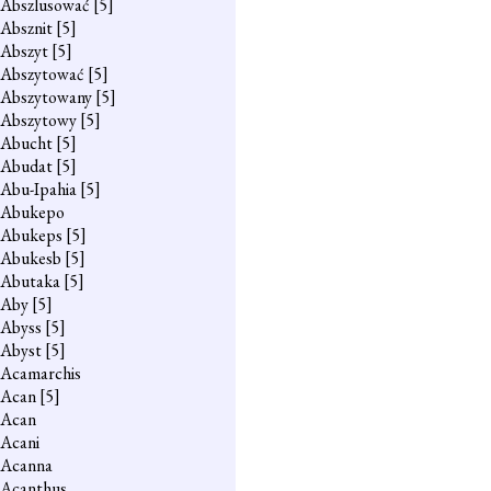
Abszlusować
[5]
Absznit
[5]
Abszyt
[5]
Abszytować
[5]
Abszytowany
[5]
Abszytowy
[5]
Abucht
[5]
Abudat
[5]
Abu-Ipahia
[5]
Abukepo
Abukeps
[5]
Abukesb
[5]
Abutaka
[5]
Aby
[5]
Abyss
[5]
Abyst
[5]
Acamarchis
Acan
[5]
Acan
Acani
Acanna
Acanthus