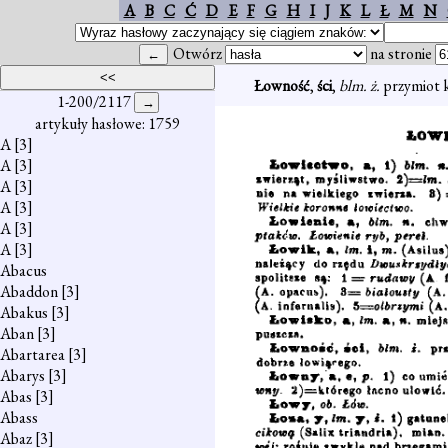
A
B
C
Ć
D
E
F
G
H
I
J
K
L
Ł
M
N
Otwórz
na stronie
Łowność
,
ści
,
blm. ż.
przymiot k
1-200/2117
artykuły hasłowe: 1759
A
[3]
A
[3]
A
[3]
A
[3]
A
[3]
A
[3]
Abacus
Abaddon
[3]
Abakus
[3]
Aban
[3]
Abartarea
[3]
Abarys
[3]
Abas
[3]
Abass
Abaz
[3]