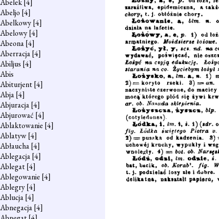
Abelek
[4]
Abeljo
[4]
Abelkowy
[4]
Abelowy
[4]
Abeona
[4]
Aberracja
[4]
Abiljus
[4]
Abis
Abiturjent
[4]
Abja
[4]
Abjuracja
[4]
Abjurować
[4]
Ablaktowanie
[4]
Ablatyw
[4]
Abłaucha
[4]
Ablegacja
[4]
Ablegat
[4]
Ablegowanie
[4]
Ablegry
[4]
Ablucja
[4]
Abnegacja
[4]
Abnegat
[4]