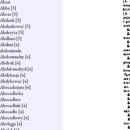
Abazi
Abba
[3]
Abcas
[3]
Abdank
[3]
Abdankować
[3]
Abderyta
[3]
Abdhuci
[3]
Abdimi
[4]
abdominalis
Abdominalny
[4]
Abdruk
[4]
Abdul-medżyd
[4]
Abdykacja
[4]
Abdykować
[4]
Abecadarjusz
[4]
Abecadlarka
Abecadlarz
Abecadlnik
[4]
Abecadło
[4]
Abecadłowy
[4]
Abelagja
[4]
Abelek
[4]