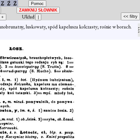
Z
Ź
Ż
Układ
nobrunatny, luskowaty, spód kapelusza kolczasty; rośnie w borach.