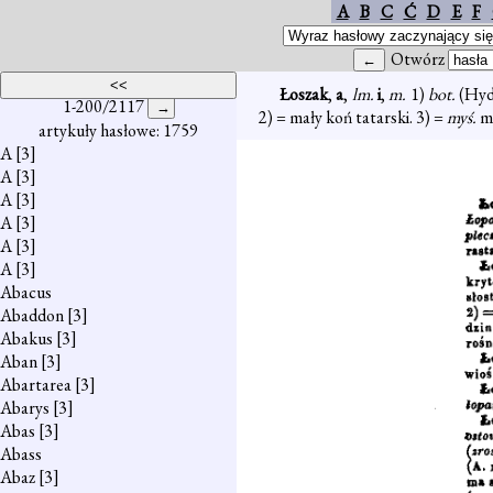
A
B
C
Ć
D
E
F
Otwórz
Łoszak
,
a
,
lm.
i
,
m.
1)
bot.
(Hyd
1-200/2117
2) = mały koń tatarski. 3) =
myś.
mł
artykuły hasłowe: 1759
A
[3]
A
[3]
A
[3]
A
[3]
A
[3]
A
[3]
Abacus
Abaddon
[3]
Abakus
[3]
Aban
[3]
Abartarea
[3]
Abarys
[3]
Abas
[3]
Abass
Abaz
[3]