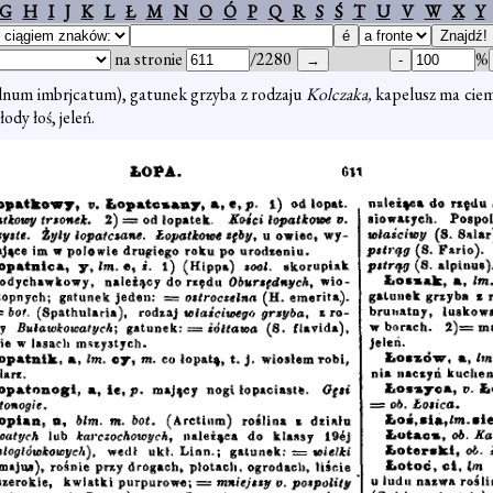
G
H
I
J
K
L
Ł
M
N
O
Ó
P
Q
R
S
Ś
T
U
V
W
X
Y
na stronie
/2280
%
num imbrjcatum), gatunek grzyba z rodzaju
Kolczaka,
kapelusz ma ciem
ody łoś, jeleń.