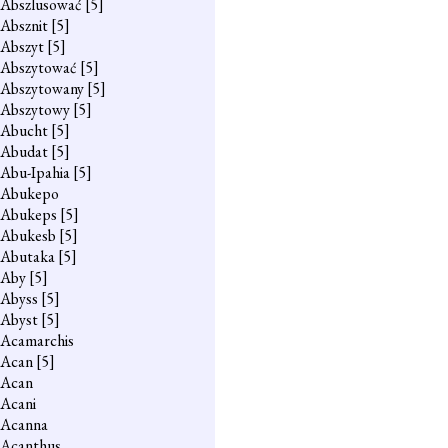
Abszlusować
[5]
Absznit
[5]
Abszyt
[5]
Abszytować
[5]
Abszytowany
[5]
Abszytowy
[5]
Abucht
[5]
Abudat
[5]
Abu-Ipahia
[5]
Abukepo
Abukeps
[5]
Abukesb
[5]
Abutaka
[5]
Aby
[5]
Abyss
[5]
Abyst
[5]
Acamarchis
Acan
[5]
Acan
Acani
Acanna
Acanthus