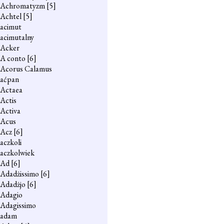
Achromatyzm
[5]
Achtel
[5]
acimut
acimutalny
Acker
A conto
[6]
Acorus Calamus
aćpan
Actaea
Actis
Activa
Acus
Acz
[6]
aczkoli
aczkolwiek
Ad
[6]
Adadżissimo
[6]
Adadżjo
[6]
Adagio
Adagissimo
adam