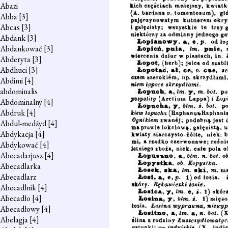
Abazi
Abba
[3]
Abcas
[3]
Abdank
[3]
Abdankować
[3]
Abderyta
[3]
Abdhuci
[3]
Abdimi
[4]
abdominalis
Abdominalny
[4]
Abdruk
[4]
Abdul-medżyd
[4]
Abdykacja
[4]
Abdykować
[4]
Abecadarjusz
[4]
Abecadlarka
Abecadlarz
Abecadlnik
[4]
Abecadło
[4]
Abecadłowy
[4]
Abelagja
[4]