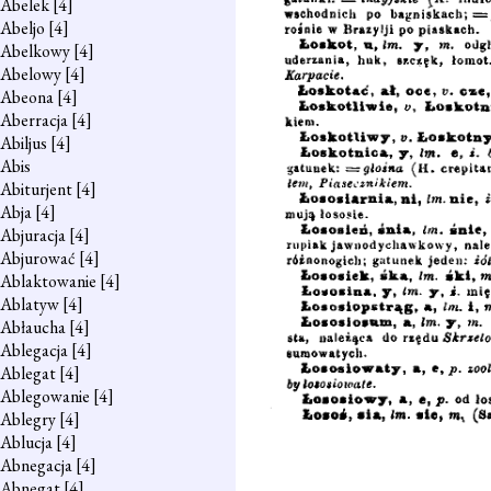
Abelek
[4]
Abeljo
[4]
Abelkowy
[4]
Abelowy
[4]
Abeona
[4]
Aberracja
[4]
Abiljus
[4]
Abis
Abiturjent
[4]
Abja
[4]
Abjuracja
[4]
Abjurować
[4]
Ablaktowanie
[4]
Ablatyw
[4]
Abłaucha
[4]
Ablegacja
[4]
Ablegat
[4]
Ablegowanie
[4]
Ablegry
[4]
Ablucja
[4]
Abnegacja
[4]
Abnegat
[4]