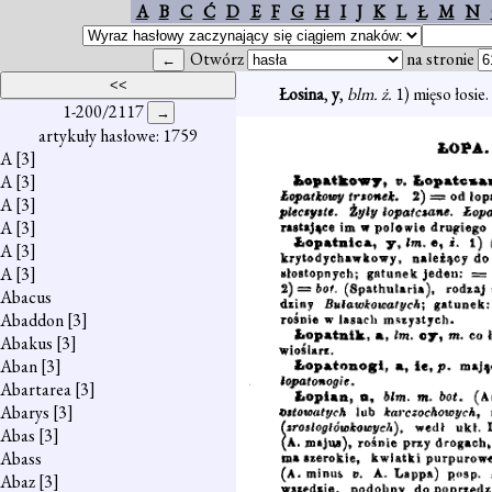
A
B
C
Ć
D
E
F
G
H
I
J
K
L
Ł
M
N
Otwórz
na stronie
Łosina
,
y
,
blm. ż.
1) mięso łosie.
1-200/2117
artykuły hasłowe: 1759
A
[3]
A
[3]
A
[3]
A
[3]
A
[3]
A
[3]
Abacus
Abaddon
[3]
Abakus
[3]
Aban
[3]
Abartarea
[3]
Abarys
[3]
Abas
[3]
Abass
Abaz
[3]