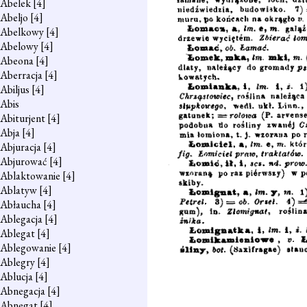
Abelek
[4]
Abeljo
[4]
Abelkowy
[4]
Abelowy
[4]
Abeona
[4]
Aberracja
[4]
Abiljus
[4]
Abis
Abiturjent
[4]
Abja
[4]
Abjuracja
[4]
Abjurować
[4]
Ablaktowanie
[4]
Ablatyw
[4]
Abłaucha
[4]
Ablegacja
[4]
Ablegat
[4]
Ablegowanie
[4]
Ablegry
[4]
Ablucja
[4]
Abnegacja
[4]
Abnegat
[4]