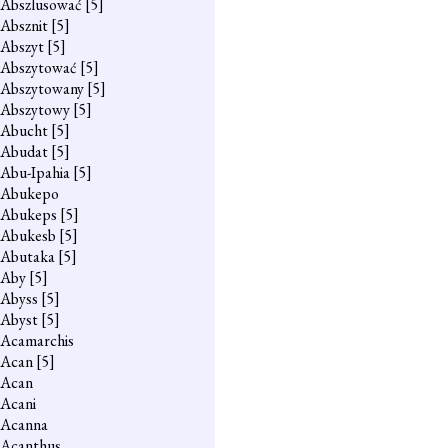
Abszlusować
[5]
Absznit
[5]
Abszyt
[5]
Abszytować
[5]
Abszytowany
[5]
Abszytowy
[5]
Abucht
[5]
Abudat
[5]
Abu-Ipahia
[5]
Abukepo
Abukeps
[5]
Abukesb
[5]
Abutaka
[5]
Aby
[5]
Abyss
[5]
Abyst
[5]
Acamarchis
Acan
[5]
Acan
Acani
Acanna
Acanthus