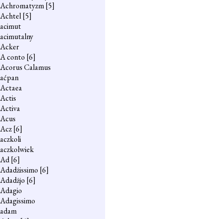
Achromatyzm
[5]
Achtel
[5]
acimut
acimutalny
Acker
A conto
[6]
Acorus Calamus
aćpan
Actaea
Actis
Activa
Acus
Acz
[6]
aczkoli
aczkolwiek
Ad
[6]
Adadżissimo
[6]
Adadżjo
[6]
Adagio
Adagissimo
adam