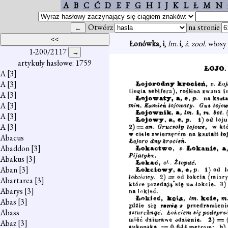
A
B
C
Ć
D
E
F
G
H
I
J
K
L
Ł
M
N
Otwórz
na stronie
Łonówka
,
i
,
lm.
i
,
ż. zool.
włosy 
1-200/2117
artykuły hasłowe: 1759
A
[3]
A
[3]
A
[3]
A
[3]
A
[3]
A
[3]
Abacus
Abaddon
[3]
Abakus
[3]
Aban
[3]
Abartarea
[3]
Abarys
[3]
Abas
[3]
Abass
Abaz
[3]