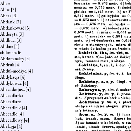
Abazi
Abba
[3]
Abcas
[3]
Abdank
[3]
Abdankować
[3]
Abderyta
[3]
Abdhuci
[3]
Abdimi
[4]
abdominalis
Abdominalny
[4]
Abdruk
[4]
Abdul-medżyd
[4]
Abdykacja
[4]
Abdykować
[4]
Abecadarjusz
[4]
Abecadlarka
Abecadlarz
Abecadlnik
[4]
Abecadło
[4]
Abecadłowy
[4]
Abelagja
[4]