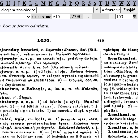
G
H
I
J
K
L
Ł
M
N
O
Ó
P
Q
R
S
Ś
T
U
V
W
X
Y
na stronie
/2280
%
u.
Łomot drzewa od wiatru.