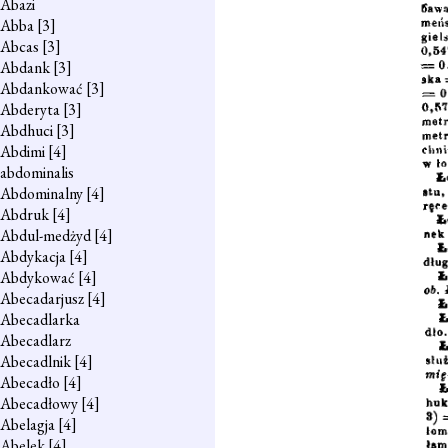
Abazi
Abba
[3]
Abcas
[3]
Abdank
[3]
Abdankować
[3]
Abderyta
[3]
Abdhuci
[3]
Abdimi
[4]
abdominalis
Abdominalny
[4]
Abdruk
[4]
Abdul-medżyd
[4]
Abdykacja
[4]
Abdykować
[4]
Abecadarjusz
[4]
Abecadlarka
Abecadlarz
Abecadlnik
[4]
Abecadło
[4]
Abecadłowy
[4]
Abelagja
[4]
Abelek
[4]