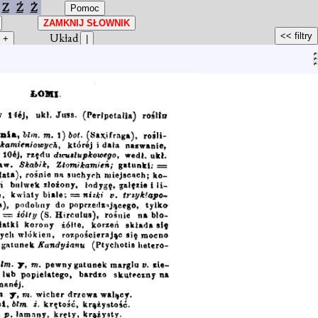
Z
Ź
Ż
Układ