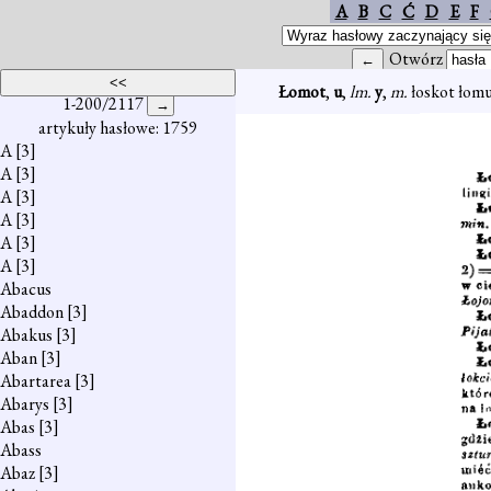
A
B
C
Ć
D
E
F
Otwórz
Łomot
,
u
,
lm.
y
,
m.
łoskot łom
1-200/2117
artykuły hasłowe: 1759
A
[3]
A
[3]
A
[3]
A
[3]
A
[3]
A
[3]
Abacus
Abaddon
[3]
Abakus
[3]
Aban
[3]
Abartarea
[3]
Abarys
[3]
Abas
[3]
Abass
Abaz
[3]