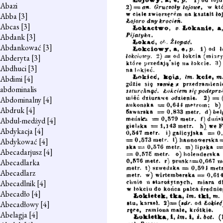
Abazi
Abba
[3]
Abcas
[3]
Abdank
[3]
Abdankować
[3]
Abderyta
[3]
Abdhuci
[3]
Abdimi
[4]
abdominalis
Abdominalny
[4]
Abdruk
[4]
Abdul-medżyd
[4]
Abdykacja
[4]
Abdykować
[4]
Abecadarjusz
[4]
Abecadlarka
Abecadlarz
Abecadlnik
[4]
Abecadło
[4]
Abecadłowy
[4]
Abelagja
[4]