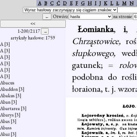
A
B
C
Ć
D
E
F
G
H
I
J
K
L
Ł
M
N
Otwórz
na stronie
Łomianka
,
i
,
1-200/2117
artykuły hasłowe: 1759
Chrząstowice,
ro
A
[3]
słupkowego,
wed
A
[3]
A
[3]
gatunek; =
rol
A
[3]
A
[3]
podobna do rośl
A
[3]
Abacus
łoraiona, t. j. wzo
Abaddon
[3]
Abakus
[3]
Aban
[3]
Abartarea
[3]
Abarys
[3]
Abas
[3]
Abass
Abaz
[3]