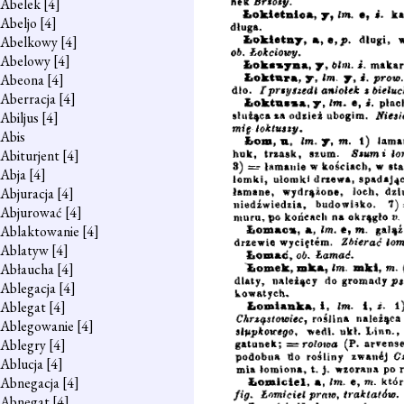
Abelek
[4]
Abeljo
[4]
Abelkowy
[4]
Abelowy
[4]
Abeona
[4]
Aberracja
[4]
Abiljus
[4]
Abis
Abiturjent
[4]
Abja
[4]
Abjuracja
[4]
Abjurować
[4]
Ablaktowanie
[4]
Ablatyw
[4]
Abłaucha
[4]
Ablegacja
[4]
Ablegat
[4]
Ablegowanie
[4]
Ablegry
[4]
Ablucja
[4]
Abnegacja
[4]
Abnegat
[4]