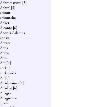
Achromatyzm
[5]
Achtel
[5]
acimut
acimutalny
Acker
A conto
[6]
Acorus Calamus
aćpan
Actaea
Actis
Activa
Acus
Acz
[6]
aczkoli
aczkolwiek
Ad
[6]
Adadżissimo
[6]
Adadżjo
[6]
Adagio
Adagissimo
adam