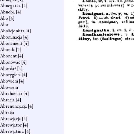
Abnegatka
[4]
Abnoba
[4]
Abo
[4]
Abo
Abolicjonista
[4]
Abominacja
[4]
Abonament
[4]
Abonda
[4]
Abonent
[4]
Abonować
[4]
Abordaż
[4]
Aborygieni
[4]
Abowiem
[4]
Abowiem
Abrahamita
[4]
Abrecja
[4]
Abrenuncjacja
[4]
Abretia
Abrewjacja
[4]
Abrewjator
[4]
Abrewjatura
[4]