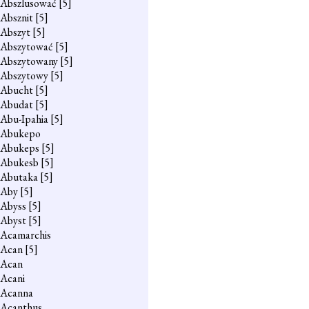
Abszlusować
[5]
Absznit
[5]
Abszyt
[5]
Abszytować
[5]
Abszytowany
[5]
Abszytowy
[5]
Abucht
[5]
Abudat
[5]
Abu-Ipahia
[5]
Abukepo
Abukeps
[5]
Abukesb
[5]
Abutaka
[5]
Aby
[5]
Abyss
[5]
Abyst
[5]
Acamarchis
Acan
[5]
Acan
Acani
Acanna
Acanthus