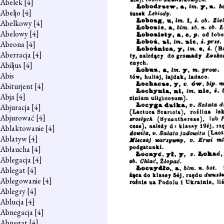
Abelek
[4]
Abeljo
[4]
Abelkowy
[4]
Abelowy
[4]
Abeona
[4]
Aberracja
[4]
Abiljus
[4]
Abis
Abiturjent
[4]
Abja
[4]
Abjuracja
[4]
Abjurować
[4]
Ablaktowanie
[4]
Ablatyw
[4]
Abłaucha
[4]
Ablegacja
[4]
Ablegat
[4]
Ablegowanie
[4]
Ablegry
[4]
Ablucja
[4]
Abnegacja
[4]
Abnegat
[4]