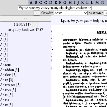
A
B
C
Ć
D
E
F
G
H
I
J
K
L
Ł
M
N
Otwórz
na stronie
Łęt
,
a
,
lm.
y
,
m. prow.
łodyga, n
1-200/2117
artykuły hasłowe: 1759
A
[3]
A
[3]
A
[3]
A
[3]
A
[3]
A
[3]
Abacus
Abaddon
[3]
Abakus
[3]
Aban
[3]
Abartarea
[3]
Abarys
[3]
Abas
[3]
Abass
Abaz
[3]