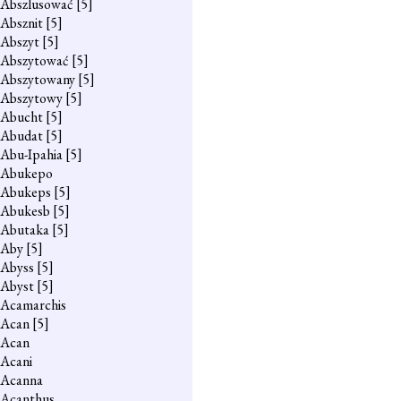
Abszlusować
[5]
Absznit
[5]
Abszyt
[5]
Abszytować
[5]
Abszytowany
[5]
Abszytowy
[5]
Abucht
[5]
Abudat
[5]
Abu-Ipahia
[5]
Abukepo
Abukeps
[5]
Abukesb
[5]
Abutaka
[5]
Aby
[5]
Abyss
[5]
Abyst
[5]
Acamarchis
Acan
[5]
Acan
Acani
Acanna
Acanthus