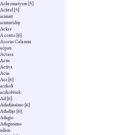
Achromatyzm
[5]
Achtel
[5]
acimut
acimutalny
Acker
A conto
[6]
Acorus Calamus
aćpan
Actaea
Actis
Activa
Acus
Acz
[6]
aczkoli
aczkolwiek
Ad
[6]
Adadżissimo
[6]
Adadżjo
[6]
Adagio
Adagissimo
adam