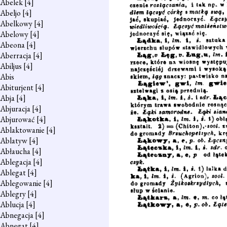
Abelek
[4]
Abeljo
[4]
Abelkowy
[4]
Abelowy
[4]
Abeona
[4]
Aberracja
[4]
Abiljus
[4]
Abis
Abiturjent
[4]
Abja
[4]
Abjuracja
[4]
Abjurować
[4]
Ablaktowanie
[4]
Ablatyw
[4]
Abłaucha
[4]
Ablegacja
[4]
Ablegat
[4]
Ablegowanie
[4]
Ablegry
[4]
Ablucja
[4]
Abnegacja
[4]
Abnegat
[4]