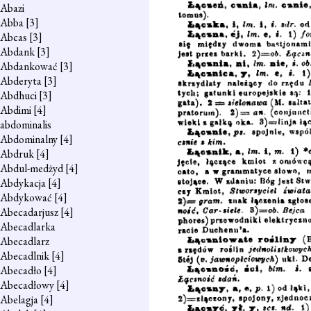
Abazi
Abba
[3]
Abcas
[3]
Abdank
[3]
Abdankować
[3]
Abderyta
[3]
Abdhuci
[3]
Abdimi
[4]
abdominalis
Abdominalny
[4]
Abdruk
[4]
Abdul-medżyd
[4]
Abdykacja
[4]
Abdykować
[4]
Abecadarjusz
[4]
Abecadlarka
Abecadlarz
Abecadlnik
[4]
Abecadło
[4]
Abecadłowy
[4]
Abelagja
[4]