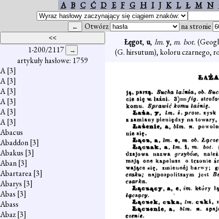
A
B
C
Ć
D
E
F
G
H
I
J
K
L
Ł
M
N
Otwórz
na stronie
Łęgot
,
u
,
lm.
y
,
m
.
bot.
(Geogl
1-200/2117
(G. hirsutum), koloru czarnego, ro
artykuły hasłowe: 1759
A
[3]
A
[3]
A
[3]
A
[3]
A
[3]
A
[3]
Abacus
Abaddon
[3]
Abakus
[3]
Aban
[3]
Abartarea
[3]
Abarys
[3]
Abas
[3]
Abass
Abaz
[3]