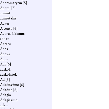
Achromatyzm
[5]
Achtel
[5]
acimut
acimutalny
Acker
A conto
[6]
Acorus Calamus
aćpan
Actaea
Actis
Activa
Acus
Acz
[6]
aczkoli
aczkolwiek
Ad
[6]
Adadżissimo
[6]
Adadżjo
[6]
Adagio
Adagissimo
adam