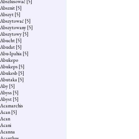
Abszlusować
[5]
Absznit
[5]
Abszyt
[5]
Abszytować
[5]
Abszytowany
[5]
Abszytowy
[5]
Abucht
[5]
Abudat
[5]
Abu-Ipahia
[5]
Abukepo
Abukeps
[5]
Abukesb
[5]
Abutaka
[5]
Aby
[5]
Abyss
[5]
Abyst
[5]
Acamarchis
Acan
[5]
Acan
Acani
Acanna
Acanthus