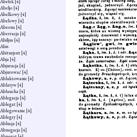
Abelek
[4]
Abeljo
[4]
Abelkowy
[4]
Abelowy
[4]
Abeona
[4]
Aberracja
[4]
Abiljus
[4]
Abis
Abiturjent
[4]
Abja
[4]
Abjuracja
[4]
Abjurować
[4]
Ablaktowanie
[4]
Ablatyw
[4]
Abłaucha
[4]
Ablegacja
[4]
Ablegat
[4]
Ablegowanie
[4]
Ablegry
[4]
Ablucja
[4]
Abnegacja
[4]
Abnegat
[4]