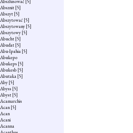
Abszlusować
[5]
Absznit
[5]
Abszyt
[5]
Abszytować
[5]
Abszytowany
[5]
Abszytowy
[5]
Abucht
[5]
Abudat
[5]
Abu-Ipahia
[5]
Abukepo
Abukeps
[5]
Abukesb
[5]
Abutaka
[5]
Aby
[5]
Abyss
[5]
Abyst
[5]
Acamarchis
Acan
[5]
Acan
Acani
Acanna
Acanthus