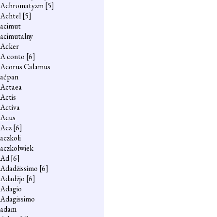
Achromatyzm
[5]
Achtel
[5]
acimut
acimutalny
Acker
A conto
[6]
Acorus Calamus
aćpan
Actaea
Actis
Activa
Acus
Acz
[6]
aczkoli
aczkolwiek
Ad
[6]
Adadżissimo
[6]
Adadżjo
[6]
Adagio
Adagissimo
adam