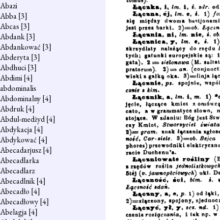
Abazi
Abba
[3]
Abcas
[3]
Abdank
[3]
Abdankować
[3]
Abderyta
[3]
Abdhuci
[3]
Abdimi
[4]
abdominalis
Abdominalny
[4]
Abdruk
[4]
Abdul-medżyd
[4]
Abdykacja
[4]
Abdykować
[4]
Abecadarjusz
[4]
Abecadlarka
Abecadlarz
Abecadlnik
[4]
Abecadło
[4]
Abecadłowy
[4]
Abelagja
[4]