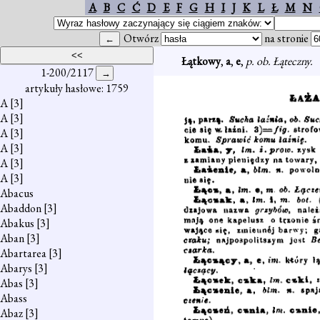
A
B
C
Ć
D
E
F
G
H
I
J
K
L
Ł
M
N
Otwórz
na stronie
Łątkowy
,
a
,
e
,
p. ob. Łąteczny.
1-200/2117
artykuły hasłowe: 1759
A
[3]
A
[3]
A
[3]
A
[3]
A
[3]
A
[3]
Abacus
Abaddon
[3]
Abakus
[3]
Aban
[3]
Abartarea
[3]
Abarys
[3]
Abas
[3]
Abass
Abaz
[3]