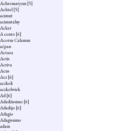
Achromatyzm
[5]
Achtel
[5]
acimut
acimutalny
Acker
A conto
[6]
Acorus Calamus
aćpan
Actaea
Actis
Activa
Acus
Acz
[6]
aczkoli
aczkolwiek
Ad
[6]
Adadżissimo
[6]
Adadżjo
[6]
Adagio
Adagissimo
adam