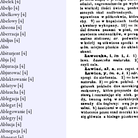
Abelek
[4]
Abeljo
[4]
Abelkowy
[4]
Abelowy
[4]
Abeona
[4]
Aberracja
[4]
Abiljus
[4]
Abis
Abiturjent
[4]
Abja
[4]
Abjuracja
[4]
Abjurować
[4]
Ablaktowanie
[4]
Ablatyw
[4]
Abłaucha
[4]
Ablegacja
[4]
Ablegat
[4]
Ablegowanie
[4]
Ablegry
[4]
Ablucja
[4]
Abnegacja
[4]
Abnegat
[4]