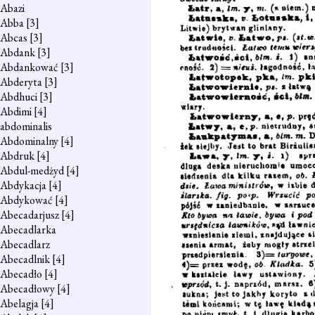
Abazi
Abba
[3]
Abcas
[3]
Abdank
[3]
Abdankować
[3]
Abderyta
[3]
Abdhuci
[3]
Abdimi
[4]
abdominalis
Abdominalny
[4]
Abdruk
[4]
Abdul-medżyd
[4]
Abdykacja
[4]
Abdykować
[4]
Abecadarjusz
[4]
Abecadlarka
Abecadlarz
Abecadlnik
[4]
Abecadło
[4]
Abecadłowy
[4]
Abelagja
[4]