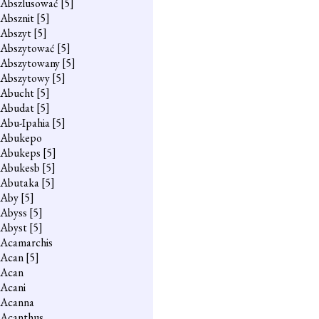
Abszlusować
[5]
Absznit
[5]
Abszyt
[5]
Abszytować
[5]
Abszytowany
[5]
Abszytowy
[5]
Abucht
[5]
Abudat
[5]
Abu-Ipahia
[5]
Abukepo
Abukeps
[5]
Abukesb
[5]
Abutaka
[5]
Aby
[5]
Abyss
[5]
Abyst
[5]
Acamarchis
Acan
[5]
Acan
Acani
Acanna
Acanthus