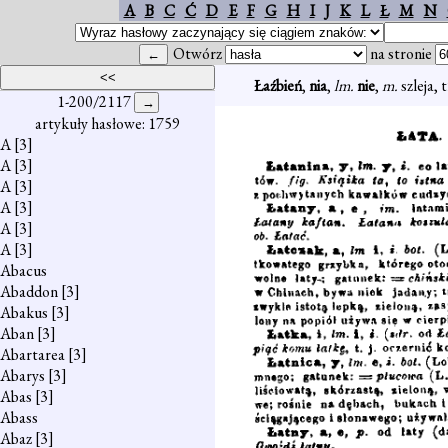
A
B
C
Ć
D
E
F
G
H
I
J
K
L
Ł
M
N
Otwórz
na stronie
Łaźbień
,
nia
,
lm.
nie
,
m.
szleja, 
1-200/2117
artykuły hasłowe: 1759
A
[3]
A
[3]
A
[3]
A
[3]
A
[3]
A
[3]
Abacus
Abaddon
[3]
Abakus
[3]
Aban
[3]
Abartarea
[3]
Abarys
[3]
Abas
[3]
Abass
Abaz
[3]