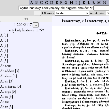
A
B
C
Ć
D
E
F
G
H
I
J
K
L
Ł
M
N
Otwórz
na stronie
Łazaretowy
,
v.
Lazaretowy
,
a
,
1-200/2117
artykuły hasłowe: 1759
A
[3]
A
[3]
A
[3]
A
[3]
A
[3]
A
[3]
Abacus
Abaddon
[3]
Abakus
[3]
Aban
[3]
Abartarea
[3]
Abarys
[3]
Abas
[3]
Abass
Abaz
[3]