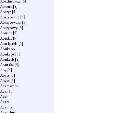
Abszlusować
[5]
Absznit
[5]
Abszyt
[5]
Abszytować
[5]
Abszytowany
[5]
Abszytowy
[5]
Abucht
[5]
Abudat
[5]
Abu-Ipahia
[5]
Abukepo
Abukeps
[5]
Abukesb
[5]
Abutaka
[5]
Aby
[5]
Abyss
[5]
Abyst
[5]
Acamarchis
Acan
[5]
Acan
Acani
Acanna
Acanthus