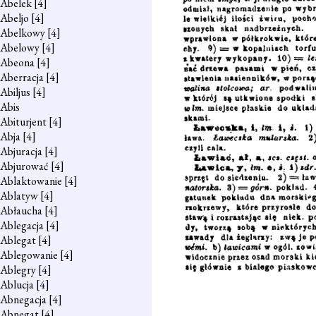
Abelek
[4]
Abeljo
[4]
Abelkowy
[4]
Abelowy
[4]
Abeona
[4]
Aberracja
[4]
Abiljus
[4]
Abis
Abiturjent
[4]
Abja
[4]
Abjuracja
[4]
Abjurować
[4]
Ablaktowanie
[4]
Ablatyw
[4]
Abłaucha
[4]
Ablegacja
[4]
Ablegat
[4]
Ablegowanie
[4]
Ablegry
[4]
Ablucja
[4]
Abnegacja
[4]
Abnegat
[4]