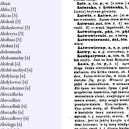
Abazi
Abba
[3]
Abcas
[3]
Abdank
[3]
Abdankować
[3]
Abderyta
[3]
Abdhuci
[3]
Abdimi
[4]
abdominalis
Abdominalny
[4]
Abdruk
[4]
Abdul-medżyd
[4]
Abdykacja
[4]
Abdykować
[4]
Abecadarjusz
[4]
Abecadlarka
Abecadlarz
Abecadlnik
[4]
Abecadło
[4]
Abecadłowy
[4]
Abelagja
[4]