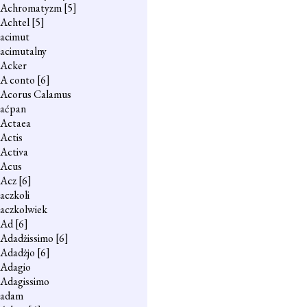
Achromatyzm
[5]
Achtel
[5]
acimut
acimutalny
Acker
A conto
[6]
Acorus Calamus
aćpan
Actaea
Actis
Activa
Acus
Acz
[6]
aczkoli
aczkolwiek
Ad
[6]
Adadżissimo
[6]
Adadżjo
[6]
Adagio
Adagissimo
adam