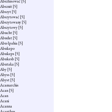
Abszlusować
[5]
Absznit
[5]
Abszyt
[5]
Abszytować
[5]
Abszytowany
[5]
Abszytowy
[5]
Abucht
[5]
Abudat
[5]
Abu-Ipahia
[5]
Abukepo
Abukeps
[5]
Abukesb
[5]
Abutaka
[5]
Aby
[5]
Abyss
[5]
Abyst
[5]
Acamarchis
Acan
[5]
Acan
Acani
Acanna
Acanthus