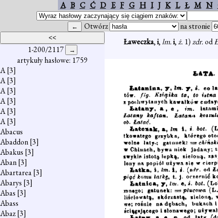
A
B
C
Ć
D
E
F
G
H
I
J
K
L
Ł
M
N
Otwórz
na stronie
Ławeczka
,
i
,
lm.
i
,
ż.
1)
zdr.
od
Ł
1-200/2117
artykuły hasłowe: 1759
A
[3]
A
[3]
A
[3]
A
[3]
A
[3]
A
[3]
Abacus
Abaddon
[3]
Abakus
[3]
Aban
[3]
Abartarea
[3]
Abarys
[3]
Abas
[3]
Abass
Abaz
[3]