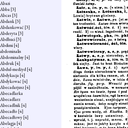
Abazi
Abba
[3]
Abcas
[3]
Abdank
[3]
Abdankować
[3]
Abderyta
[3]
Abdhuci
[3]
Abdimi
[4]
abdominalis
Abdominalny
[4]
Abdruk
[4]
Abdul-medżyd
[4]
Abdykacja
[4]
Abdykować
[4]
Abecadarjusz
[4]
Abecadlarka
Abecadlarz
Abecadlnik
[4]
Abecadło
[4]
Abecadłowy
[4]
Abelagja
[4]