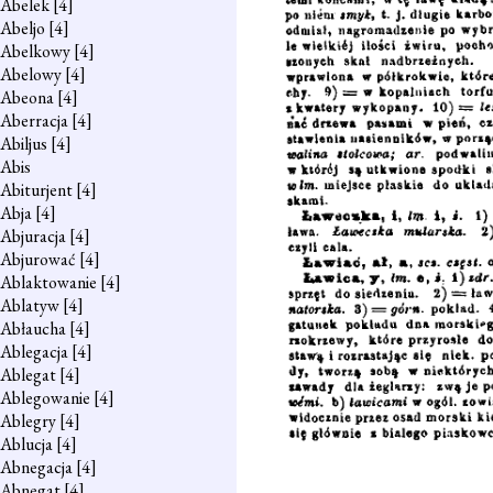
Abelek
[4]
Abeljo
[4]
Abelkowy
[4]
Abelowy
[4]
Abeona
[4]
Aberracja
[4]
Abiljus
[4]
Abis
Abiturjent
[4]
Abja
[4]
Abjuracja
[4]
Abjurować
[4]
Ablaktowanie
[4]
Ablatyw
[4]
Abłaucha
[4]
Ablegacja
[4]
Ablegat
[4]
Ablegowanie
[4]
Ablegry
[4]
Ablucja
[4]
Abnegacja
[4]
Abnegat
[4]