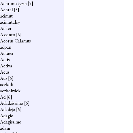
Achromatyzm
[5]
Achtel
[5]
acimut
acimutalny
Acker
A conto
[6]
Acorus Calamus
aćpan
Actaea
Actis
Activa
Acus
Acz
[6]
aczkoli
aczkolwiek
Ad
[6]
Adadżissimo
[6]
Adadżjo
[6]
Adagio
Adagissimo
adam