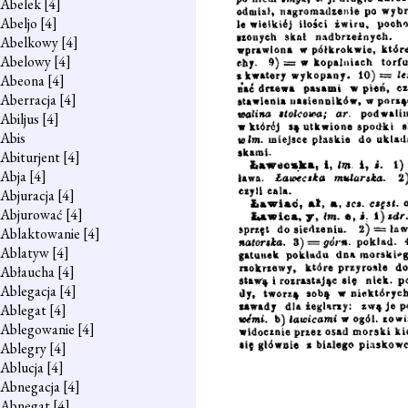
Abelek
[4]
Abeljo
[4]
Abelkowy
[4]
Abelowy
[4]
Abeona
[4]
Aberracja
[4]
Abiljus
[4]
Abis
Abiturjent
[4]
Abja
[4]
Abjuracja
[4]
Abjurować
[4]
Ablaktowanie
[4]
Ablatyw
[4]
Abłaucha
[4]
Ablegacja
[4]
Ablegat
[4]
Ablegowanie
[4]
Ablegry
[4]
Ablucja
[4]
Abnegacja
[4]
Abnegat
[4]