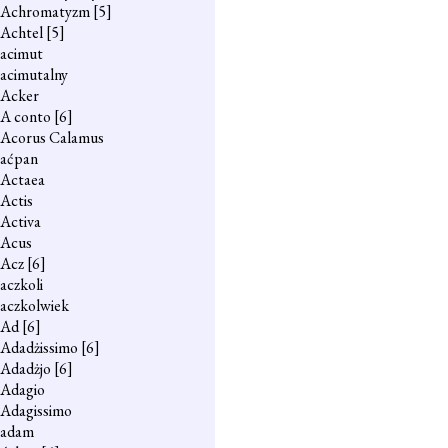
Achromatyzm
[5]
Achtel
[5]
acimut
acimutalny
Acker
A conto
[6]
Acorus Calamus
aćpan
Actaea
Actis
Activa
Acus
Acz
[6]
aczkoli
aczkolwiek
Ad
[6]
Adadżissimo
[6]
Adadżjo
[6]
Adagio
Adagissimo
adam