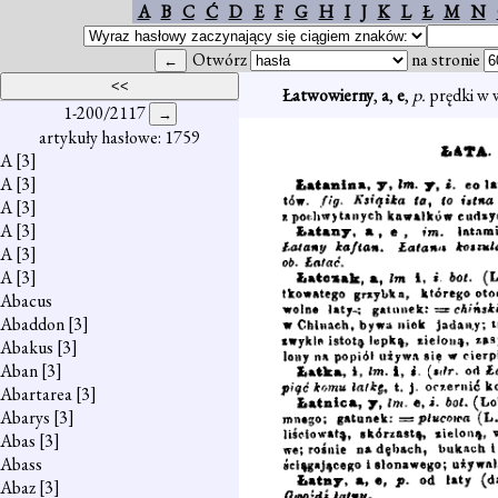
A
B
C
Ć
D
E
F
G
H
I
J
K
L
Ł
M
N
Otwórz
na stronie
Łatwowierny
,
a
,
e
,
p.
prędki w 
1-200/2117
artykuły hasłowe: 1759
A
[3]
A
[3]
A
[3]
A
[3]
A
[3]
A
[3]
Abacus
Abaddon
[3]
Abakus
[3]
Aban
[3]
Abartarea
[3]
Abarys
[3]
Abas
[3]
Abass
Abaz
[3]