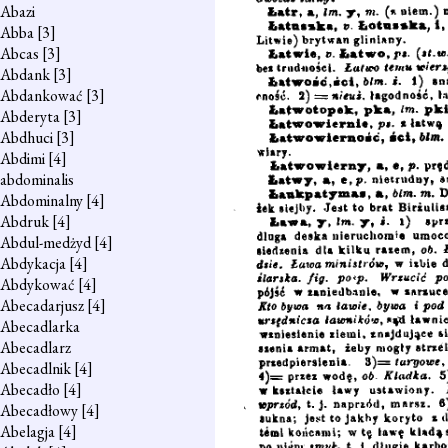
Abazi
Abba
[3]
Abcas
[3]
Abdank
[3]
Abdankować
[3]
Abderyta
[3]
Abdhuci
[3]
Abdimi
[4]
abdominalis
Abdominalny
[4]
Abdruk
[4]
Abdul-medżyd
[4]
Abdykacja
[4]
Abdykować
[4]
Abecadarjusz
[4]
Abecadlarka
Abecadlarz
Abecadlnik
[4]
Abecadło
[4]
Abecadłowy
[4]
Abelagja
[4]