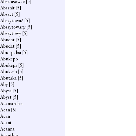
Abszlusować
[5]
Absznit
[5]
Abszyt
[5]
Abszytować
[5]
Abszytowany
[5]
Abszytowy
[5]
Abucht
[5]
Abudat
[5]
Abu-Ipahia
[5]
Abukepo
Abukeps
[5]
Abukesb
[5]
Abutaka
[5]
Aby
[5]
Abyss
[5]
Abyst
[5]
Acamarchis
Acan
[5]
Acan
Acani
Acanna
Acanthus