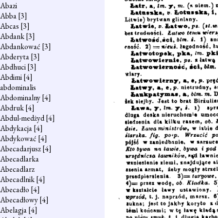
Abazi
Abba
[3]
Abcas
[3]
Abdank
[3]
Abdankować
[3]
Abderyta
[3]
Abdhuci
[3]
Abdimi
[4]
abdominalis
Abdominalny
[4]
Abdruk
[4]
Abdul-medżyd
[4]
Abdykacja
[4]
Abdykować
[4]
Abecadarjusz
[4]
Abecadlarka
Abecadlarz
Abecadlnik
[4]
Abecadło
[4]
Abecadłowy
[4]
Abelagja
[4]