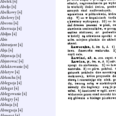
Abelek
[4]
Abeljo
[4]
Abelkowy
[4]
Abelowy
[4]
Abeona
[4]
Aberracja
[4]
Abiljus
[4]
Abis
Abiturjent
[4]
Abja
[4]
Abjuracja
[4]
Abjurować
[4]
Ablaktowanie
[4]
Ablatyw
[4]
Abłaucha
[4]
Ablegacja
[4]
Ablegat
[4]
Ablegowanie
[4]
Ablegry
[4]
Ablucja
[4]
Abnegacja
[4]
Abnegat
[4]