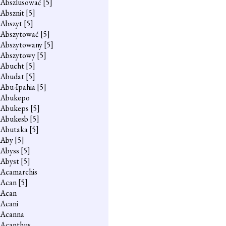
Abszlusować
[5]
Absznit
[5]
Abszyt
[5]
Abszytować
[5]
Abszytowany
[5]
Abszytowy
[5]
Abucht
[5]
Abudat
[5]
Abu-Ipahia
[5]
Abukepo
Abukeps
[5]
Abukesb
[5]
Abutaka
[5]
Aby
[5]
Abyss
[5]
Abyst
[5]
Acamarchis
Acan
[5]
Acan
Acani
Acanna
Acanthus