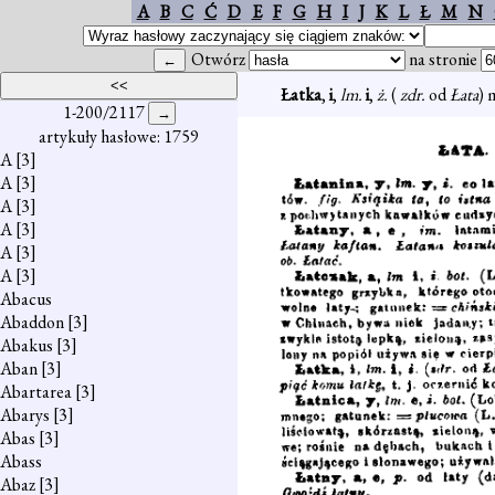
A
B
C
Ć
D
E
F
G
H
I
J
K
L
Ł
M
N
Otwórz
na stronie
Łatka
,
i
,
lm.
i
,
ż.
(
zdr.
od
Łata
) 
1-200/2117
artykuły hasłowe: 1759
A
[3]
A
[3]
A
[3]
A
[3]
A
[3]
A
[3]
Abacus
Abaddon
[3]
Abakus
[3]
Aban
[3]
Abartarea
[3]
Abarys
[3]
Abas
[3]
Abass
Abaz
[3]