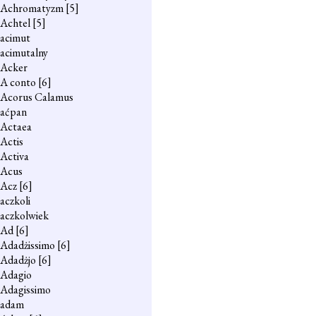
Achromatyzm
[5]
Achtel
[5]
acimut
acimutalny
Acker
A conto
[6]
Acorus Calamus
aćpan
Actaea
Actis
Activa
Acus
Acz
[6]
aczkoli
aczkolwiek
Ad
[6]
Adadżissimo
[6]
Adadżjo
[6]
Adagio
Adagissimo
adam