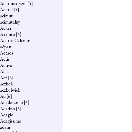
Achromatyzm
[5]
Achtel
[5]
acimut
acimutalny
Acker
A conto
[6]
Acorus Calamus
aćpan
Actaea
Actis
Activa
Acus
Acz
[6]
aczkoli
aczkolwiek
Ad
[6]
Adadżissimo
[6]
Adadżjo
[6]
Adagio
Adagissimo
adam