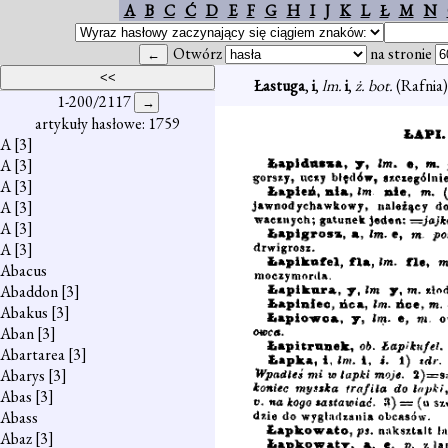
A
B
C
Ć
D
E
F
G
H
I
J
K
L
Ł
M
N
Otwórz
na stronie
Łastuga
,
i
,
lm.
i
,
ż. bot.
(Rafnia),
1-200/2117
artykuły hasłowe: 1759
A
[3]
A
[3]
A
[3]
A
[3]
A
[3]
A
[3]
Abacus
Abaddon
[3]
Abakus
[3]
Aban
[3]
Abartarea
[3]
Abarys
[3]
Abas
[3]
Abass
Abaz
[3]