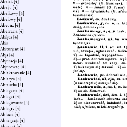
Abelek
[4]
Abeljo
[4]
Abelkowy
[4]
Abelowy
[4]
Abeona
[4]
Aberracja
[4]
Abiljus
[4]
Abis
Abiturjent
[4]
Abja
[4]
Abjuracja
[4]
Abjurować
[4]
Ablaktowanie
[4]
Ablatyw
[4]
Abłaucha
[4]
Ablegacja
[4]
Ablegat
[4]
Ablegowanie
[4]
Ablegry
[4]
Ablucja
[4]
Abnegacja
[4]
Abnegat
[4]