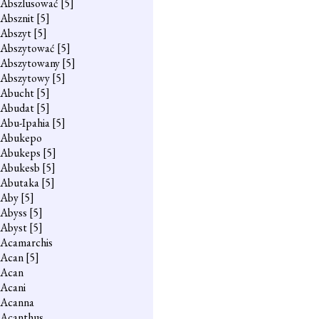
Abszlusować
[5]
Absznit
[5]
Abszyt
[5]
Abszytować
[5]
Abszytowany
[5]
Abszytowy
[5]
Abucht
[5]
Abudat
[5]
Abu-Ipahia
[5]
Abukepo
Abukeps
[5]
Abukesb
[5]
Abutaka
[5]
Aby
[5]
Abyss
[5]
Abyst
[5]
Acamarchis
Acan
[5]
Acan
Acani
Acanna
Acanthus