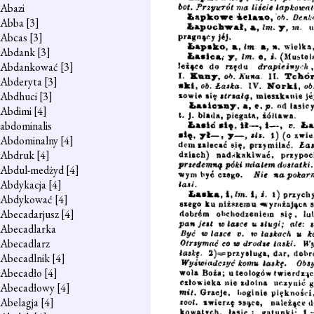
Abazi
Abba
[3]
Abcas
[3]
Abdank
[3]
Abdankować
[3]
Abderyta
[3]
Abdhuci
[3]
Abdimi
[4]
abdominalis
Abdominalny
[4]
Abdruk
[4]
Abdul-medżyd
[4]
Abdykacja
[4]
Abdykować
[4]
Abecadarjusz
[4]
Abecadlarka
Abecadlarz
Abecadlnik
[4]
Abecadło
[4]
Abecadłowy
[4]
Abelagja
[4]