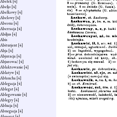
Abelek
[4]
Abeljo
[4]
Abelkowy
[4]
Abelowy
[4]
Abeona
[4]
Aberracja
[4]
Abiljus
[4]
Abis
Abiturjent
[4]
Abja
[4]
Abjuracja
[4]
Abjurować
[4]
Ablaktowanie
[4]
Ablatyw
[4]
Abłaucha
[4]
Ablegacja
[4]
Ablegat
[4]
Ablegowanie
[4]
Ablegry
[4]
Ablucja
[4]
Abnegacja
[4]
Abnegat
[4]