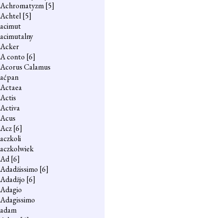
Achromatyzm
[5]
Achtel
[5]
acimut
acimutalny
Acker
A conto
[6]
Acorus Calamus
aćpan
Actaea
Actis
Activa
Acus
Acz
[6]
aczkoli
aczkolwiek
Ad
[6]
Adadżissimo
[6]
Adadżjo
[6]
Adagio
Adagissimo
adam