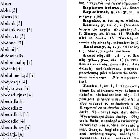
Abazi
Abba
[3]
Abcas
[3]
Abdank
[3]
Abdankować
[3]
Abderyta
[3]
Abdhuci
[3]
Abdimi
[4]
abdominalis
Abdominalny
[4]
Abdruk
[4]
Abdul-medżyd
[4]
Abdykacja
[4]
Abdykować
[4]
Abecadarjusz
[4]
Abecadlarka
Abecadlarz
Abecadlnik
[4]
Abecadło
[4]
Abecadłowy
[4]
Abelagja
[4]