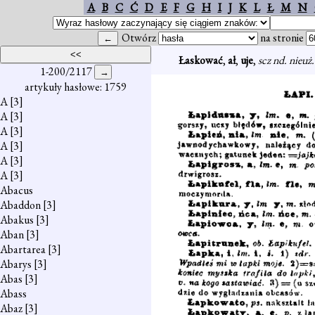
A
B
C
Ć
D
E
F
G
H
I
J
K
L
Ł
M
N
Otwórz
na stronie
Łaskować
,
ał
,
uje
,
scz nd. nieuż
1-200/2117
artykuły hasłowe: 1759
A
[3]
A
[3]
A
[3]
A
[3]
A
[3]
A
[3]
Abacus
Abaddon
[3]
Abakus
[3]
Aban
[3]
Abartarea
[3]
Abarys
[3]
Abas
[3]
Abass
Abaz
[3]