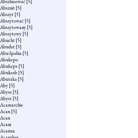
Abszlusować
[5]
Absznit
[5]
Abszyt
[5]
Abszytować
[5]
Abszytowany
[5]
Abszytowy
[5]
Abucht
[5]
Abudat
[5]
Abu-Ipahia
[5]
Abukepo
Abukeps
[5]
Abukesb
[5]
Abutaka
[5]
Aby
[5]
Abyss
[5]
Abyst
[5]
Acamarchis
Acan
[5]
Acan
Acani
Acanna
Acanthus