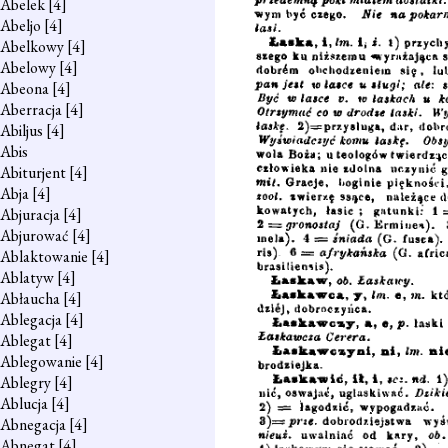
Abelek
[4]
Abeljo
[4]
Abelkowy
[4]
Abelowy
[4]
Abeona
[4]
Aberracja
[4]
Abiljus
[4]
Abis
Abiturjent
[4]
Abja
[4]
Abjuracja
[4]
Abjurować
[4]
Ablaktowanie
[4]
Ablatyw
[4]
Abłaucha
[4]
Ablegacja
[4]
Ablegat
[4]
Ablegowanie
[4]
Ablegry
[4]
Ablucja
[4]
Abnegacja
[4]
Abnegat
[4]