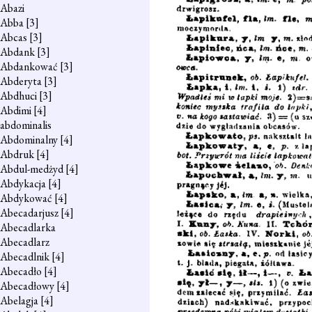
Abazi
Abba
[3]
Abcas
[3]
Abdank
[3]
Abdankować
[3]
Abderyta
[3]
Abdhuci
[3]
Abdimi
[4]
abdominalis
Abdominalny
[4]
Abdruk
[4]
Abdul-medżyd
[4]
Abdykacja
[4]
Abdykować
[4]
Abecadarjusz
[4]
Abecadlarka
Abecadlarz
Abecadlnik
[4]
Abecadło
[4]
Abecadłowy
[4]
Abelagja
[4]