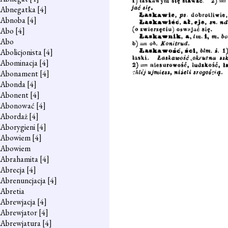
Abnegatka
[4]
Abnoba
[4]
Abo
[4]
Abo
Abolicjonista
[4]
Abominacja
[4]
Abonament
[4]
Abonda
[4]
Abonent
[4]
Abonować
[4]
Abordaż
[4]
Aborygieni
[4]
Abowiem
[4]
Abowiem
Abrahamita
[4]
Abrecja
[4]
Abrenuncjacja
[4]
Abretia
Abrewjacja
[4]
Abrewjator
[4]
Abrewjatura
[4]