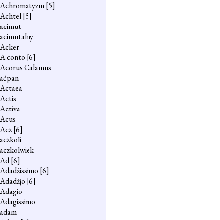
Achromatyzm
[5]
Achtel
[5]
acimut
acimutalny
Acker
A conto
[6]
Acorus Calamus
aćpan
Actaea
Actis
Activa
Acus
Acz
[6]
aczkoli
aczkolwiek
Ad
[6]
Adadżissimo
[6]
Adadżjo
[6]
Adagio
Adagissimo
adam