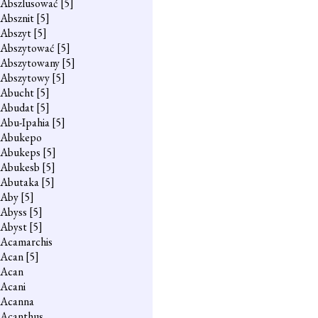
Abszlusować
[5]
Absznit
[5]
Abszyt
[5]
Abszytować
[5]
Abszytowany
[5]
Abszytowy
[5]
Abucht
[5]
Abudat
[5]
Abu-Ipahia
[5]
Abukepo
Abukeps
[5]
Abukesb
[5]
Abutaka
[5]
Aby
[5]
Abyss
[5]
Abyst
[5]
Acamarchis
Acan
[5]
Acan
Acani
Acanna
Acanthus