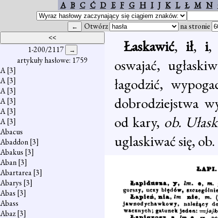
A
B
C
Ć
D
E
F
G
H
I
J
K
L
Ł
M
N
Otwórz
na stronie
Łaskawić
,
ił
,
i
1-200/2117
artykuły hasłowe: 1759
oswajać, ugłaski
A
[3]
łagodzić, wypoga
A
[3]
A
[3]
dobrodziejstwa w
A
[3]
A
[3]
od kary,
ob. Ułas
A
[3]
Abacus
uglaskiwać się, ob
Abaddon
[3]
Abakus
[3]
Aban
[3]
Abartarea
[3]
Abarys
[3]
Abas
[3]
Abass
Abaz
[3]