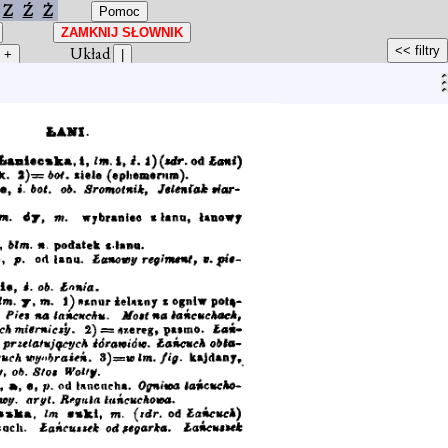
Z
Ź
Ż
Układ