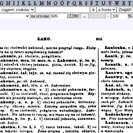
G
H
I
J
K
L
Ł
M
N
O
Ó
P
Q
R
S
Ś
T
U
V
W
X
Y
na stronie
/2280
%