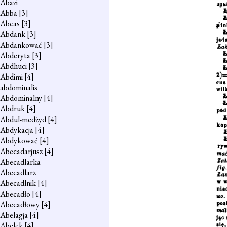
Abazi
Abba
[3]
Abcas
[3]
Abdank
[3]
Abdankować
[3]
Abderyta
[3]
Abdhuci
[3]
Abdimi
[4]
abdominalis
Abdominalny
[4]
Abdruk
[4]
Abdul-medżyd
[4]
Abdykacja
[4]
Abdykować
[4]
Abecadarjusz
[4]
Abecadlarka
Abecadlarz
Abecadlnik
[4]
Abecadło
[4]
Abecadłowy
[4]
Abelagja
[4]
Abelek
[4]