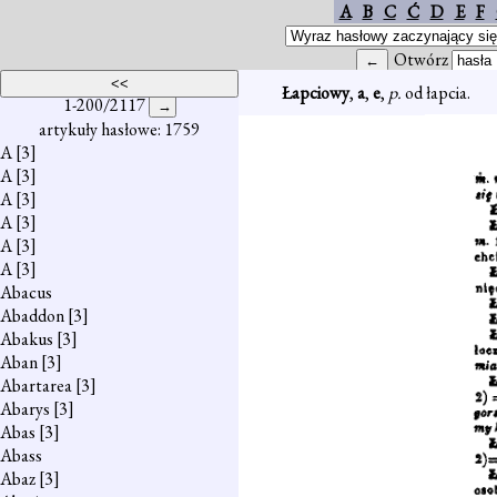
A
B
C
Ć
D
E
F
Otwórz
Łapciowy
,
a
,
e
,
p.
od łapcia.
1-200/2117
artykuły hasłowe: 1759
A
[3]
A
[3]
A
[3]
A
[3]
A
[3]
A
[3]
Abacus
Abaddon
[3]
Abakus
[3]
Aban
[3]
Abartarea
[3]
Abarys
[3]
Abas
[3]
Abass
Abaz
[3]