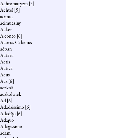
Achromatyzm
[5]
Achtel
[5]
acimut
acimutalny
Acker
A conto
[6]
Acorus Calamus
aćpan
Actaea
Actis
Activa
Acus
Acz
[6]
aczkoli
aczkolwiek
Ad
[6]
Adadżissimo
[6]
Adadżjo
[6]
Adagio
Adagissimo
adam