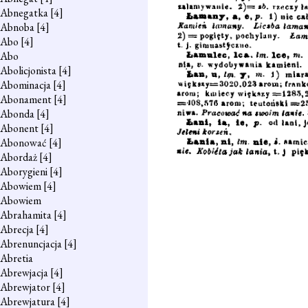
Abnegatka
[4]
Abnoba
[4]
Abo
[4]
Abo
Abolicjonista
[4]
Abominacja
[4]
Abonament
[4]
Abonda
[4]
Abonent
[4]
Abonować
[4]
Abordaż
[4]
Aborygieni
[4]
Abowiem
[4]
Abowiem
Abrahamita
[4]
Abrecja
[4]
Abrenuncjacja
[4]
Abretia
Abrewjacja
[4]
Abrewjator
[4]
Abrewjatura
[4]