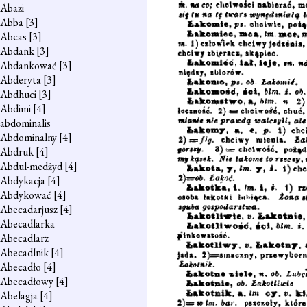
Abazi
Abba
[3]
Abcas
[3]
Abdank
[3]
Abdankować
[3]
Abderyta
[3]
Abdhuci
[3]
Abdimi
[4]
abdominalis
Abdominalny
[4]
Abdruk
[4]
Abdul-medżyd
[4]
Abdykacja
[4]
Abdykować
[4]
Abecadarjusz
[4]
Abecadlarka
Abecadlarz
Abecadlnik
[4]
Abecadło
[4]
Abecadłowy
[4]
Abelagja
[4]