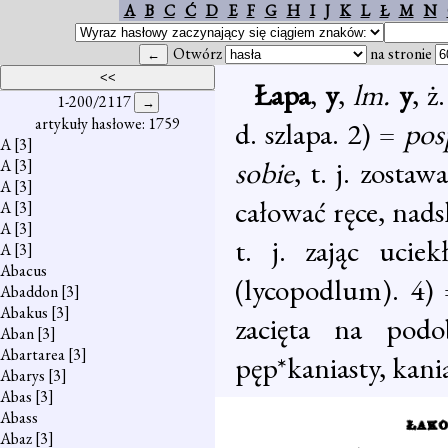
A
B
C
Ć
D
E
F
G
H
I
J
K
L
Ł
M
N
Otwórz
na stronie
Łapa
,
y
,
lm.
y
, ż
1-200/2117
artykuły hasłowe: 1759
d. szlapa. 2) =
pos
A
[3]
sobie
, t. j. zosta
A
[3]
A
[3]
całować ręce, nad
A
[3]
A
[3]
t. j. zając uci
A
[3]
Abacus
(lycopodlum). 4)
Abaddon
[3]
Abakus
[3]
zacięta na podo
Aban
[3]
Abartarea
[3]
pęp*kaniasty, kani
Abarys
[3]
Abas
[3]
Abass
Abaz
[3]