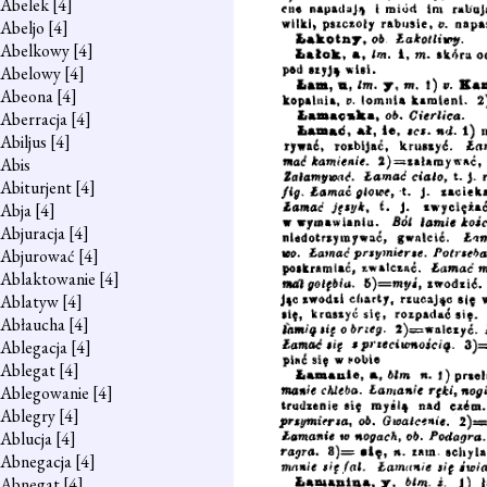
Abelek
[4]
Abeljo
[4]
Abelkowy
[4]
Abelowy
[4]
Abeona
[4]
Aberracja
[4]
Abiljus
[4]
Abis
Abiturjent
[4]
Abja
[4]
Abjuracja
[4]
Abjurować
[4]
Ablaktowanie
[4]
Ablatyw
[4]
Abłaucha
[4]
Ablegacja
[4]
Ablegat
[4]
Ablegowanie
[4]
Ablegry
[4]
Ablucja
[4]
Abnegacja
[4]
Abnegat
[4]