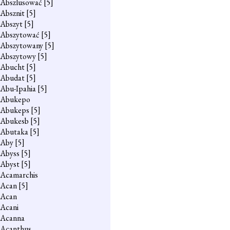
Abszlusować
[5]
Absznit
[5]
Abszyt
[5]
Abszytować
[5]
Abszytowany
[5]
Abszytowy
[5]
Abucht
[5]
Abudat
[5]
Abu-Ipahia
[5]
Abukepo
Abukeps
[5]
Abukesb
[5]
Abutaka
[5]
Aby
[5]
Abyss
[5]
Abyst
[5]
Acamarchis
Acan
[5]
Acan
Acani
Acanna
Acanthus