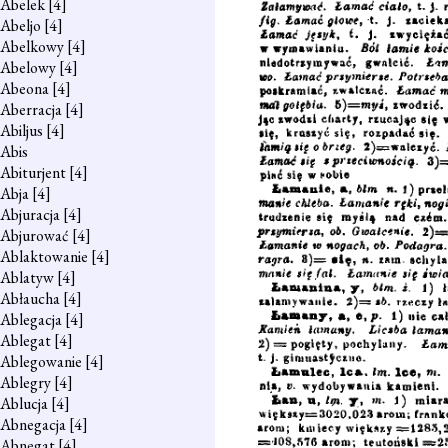
Abelek
[4]
Abeljo
[4]
Abelkowy
[4]
Abelowy
[4]
Abeona
[4]
Aberracja
[4]
Abiljus
[4]
Abis
Abiturjent
[4]
Abja
[4]
Abjuracja
[4]
Abjurować
[4]
Ablaktowanie
[4]
Ablatyw
[4]
Abłaucha
[4]
Ablegacja
[4]
Ablegat
[4]
Ablegowanie
[4]
Ablegry
[4]
Ablucja
[4]
Abnegacja
[4]
Abnegat
[4]