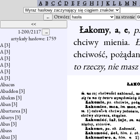
A
B
C
Ć
D
E
F
G
H
I
J
K
L
Ł
M
N
Otwórz
na stronie
Łakomy
,
a
,
e
,
p
1-200/2117
artykuły hasłowe: 1759
chciwy mienia.
Ł
A
[3]
chciwość, pożąda
A
[3]
A
[3]
to rzeczy, nie masz
A
[3]
A
[3]
A
[3]
Abacus
Abaddon
[3]
Abakus
[3]
Aban
[3]
Abartarea
[3]
Abarys
[3]
Abas
[3]
Abass
Abaz
[3]