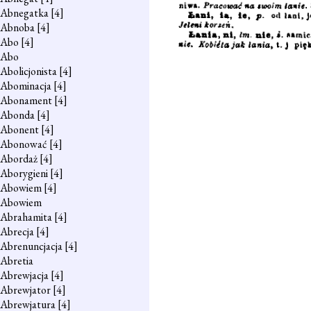
Abnegatka
[4]
Abnoba
[4]
Abo
[4]
Abo
Abolicjonista
[4]
Abominacja
[4]
Abonament
[4]
Abonda
[4]
Abonent
[4]
Abonować
[4]
Abordaż
[4]
Aborygieni
[4]
Abowiem
[4]
Abowiem
Abrahamita
[4]
Abrecja
[4]
Abrenuncjacja
[4]
Abretia
Abrewjacja
[4]
Abrewjator
[4]
Abrewjatura
[4]