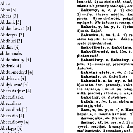
Abazi
Abba
[3]
Abcas
[3]
Abdank
[3]
Abdankować
[3]
Abderyta
[3]
Abdhuci
[3]
Abdimi
[4]
abdominalis
Abdominalny
[4]
Abdruk
[4]
Abdul-medżyd
[4]
Abdykacja
[4]
Abdykować
[4]
Abecadarjusz
[4]
Abecadlarka
Abecadlarz
Abecadlnik
[4]
Abecadło
[4]
Abecadłowy
[4]
Abelagja
[4]