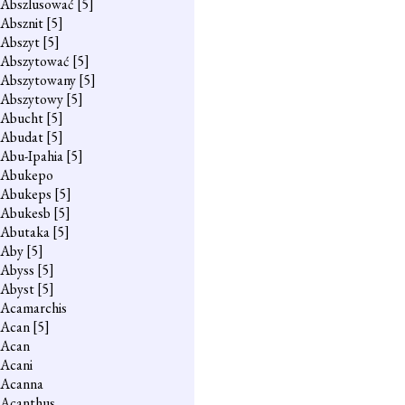
Abszlusować
[5]
Absznit
[5]
Abszyt
[5]
Abszytować
[5]
Abszytowany
[5]
Abszytowy
[5]
Abucht
[5]
Abudat
[5]
Abu-Ipahia
[5]
Abukepo
Abukeps
[5]
Abukesb
[5]
Abutaka
[5]
Aby
[5]
Abyss
[5]
Abyst
[5]
Acamarchis
Acan
[5]
Acan
Acani
Acanna
Acanthus