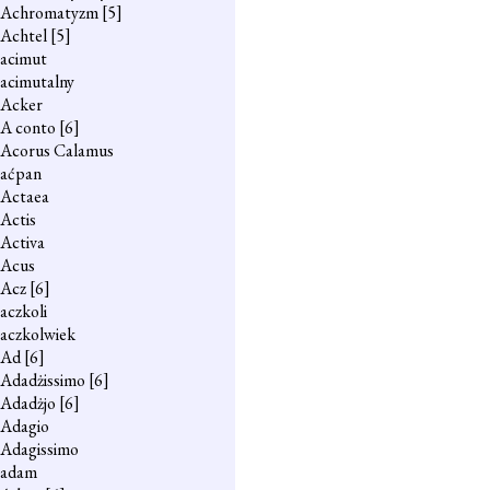
Achromatyzm
[5]
Achtel
[5]
acimut
acimutalny
Acker
A conto
[6]
Acorus Calamus
aćpan
Actaea
Actis
Activa
Acus
Acz
[6]
aczkoli
aczkolwiek
Ad
[6]
Adadżissimo
[6]
Adadżjo
[6]
Adagio
Adagissimo
adam