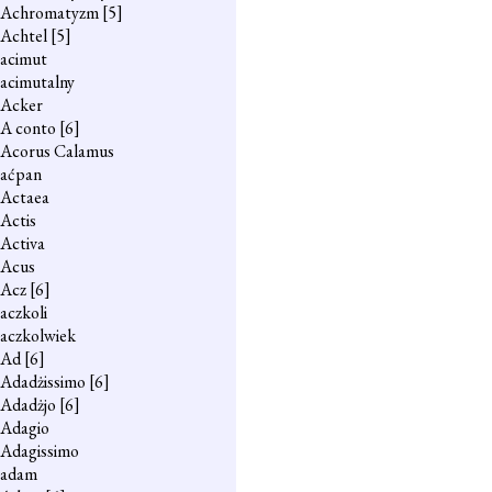
Achromatyzm
[5]
Achtel
[5]
acimut
acimutalny
Acker
A conto
[6]
Acorus Calamus
aćpan
Actaea
Actis
Activa
Acus
Acz
[6]
aczkoli
aczkolwiek
Ad
[6]
Adadżissimo
[6]
Adadżjo
[6]
Adagio
Adagissimo
adam