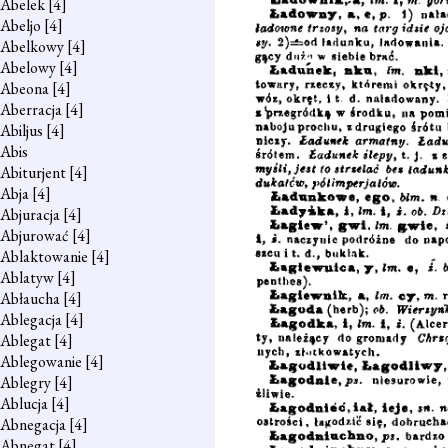
Abelek
[4]
Abeljo
[4]
Abelkowy
[4]
Abelowy
[4]
Abeona
[4]
Aberracja
[4]
Abiljus
[4]
Abis
Abiturjent
[4]
Abja
[4]
Abjuracja
[4]
Abjurować
[4]
Ablaktowanie
[4]
Ablatyw
[4]
Abłaucha
[4]
Ablegacja
[4]
Ablegat
[4]
Ablegowanie
[4]
Ablegry
[4]
Ablucja
[4]
Abnegacja
[4]
Abnegat
[4]