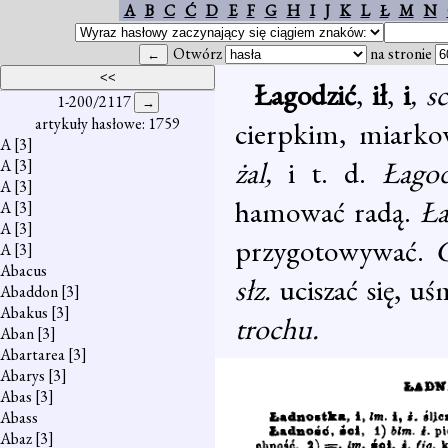
A
B
C
Ć
D
E
F
G
H
I
J
K
L
Ł
M
N
Otwórz
na stronie
Łagodzić
,
ił
,
i
, s
1-200/2117
artykuły hasłowe: 1759
cierpkim, miark
A
[3]
żal,
i t. d.
Łagod
A
[3]
A
[3]
hamować radą.
Ła
A
[3]
A
[3]
przygotowywać.
C
A
[3]
Abacus
słz.
uciszać się, uś
Abaddon
[3]
Abakus
[3]
trochu.
Aban
[3]
Abartarea
[3]
Abarys
[3]
Abas
[3]
Abass
Abaz
[3]