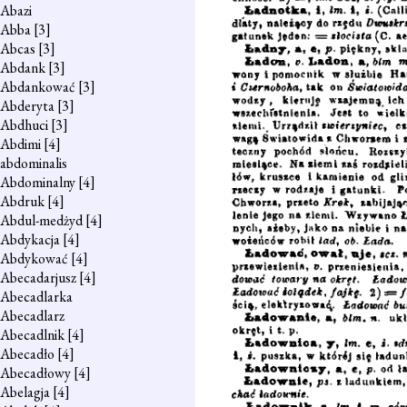
Abazi
Abba
[3]
Abcas
[3]
Abdank
[3]
Abdankować
[3]
Abderyta
[3]
Abdhuci
[3]
Abdimi
[4]
abdominalis
Abdominalny
[4]
Abdruk
[4]
Abdul-medżyd
[4]
Abdykacja
[4]
Abdykować
[4]
Abecadarjusz
[4]
Abecadlarka
Abecadlarz
Abecadlnik
[4]
Abecadło
[4]
Abecadłowy
[4]
Abelagja
[4]