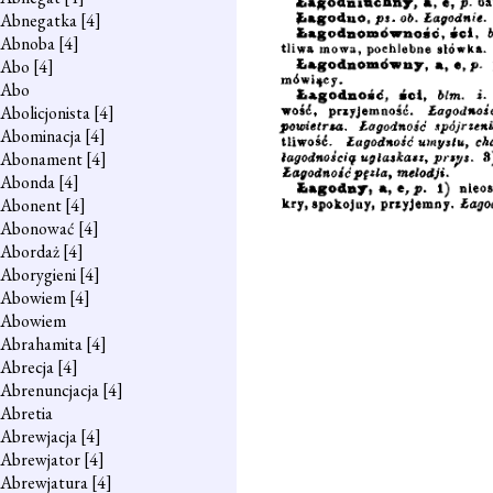
Abnegatka
[4]
Abnoba
[4]
Abo
[4]
Abo
Abolicjonista
[4]
Abominacja
[4]
Abonament
[4]
Abonda
[4]
Abonent
[4]
Abonować
[4]
Abordaż
[4]
Aborygieni
[4]
Abowiem
[4]
Abowiem
Abrahamita
[4]
Abrecja
[4]
Abrenuncjacja
[4]
Abretia
Abrewjacja
[4]
Abrewjator
[4]
Abrewjatura
[4]