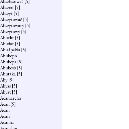
Abszlusować
[5]
Absznit
[5]
Abszyt
[5]
Abszytować
[5]
Abszytowany
[5]
Abszytowy
[5]
Abucht
[5]
Abudat
[5]
Abu-Ipahia
[5]
Abukepo
Abukeps
[5]
Abukesb
[5]
Abutaka
[5]
Aby
[5]
Abyss
[5]
Abyst
[5]
Acamarchis
Acan
[5]
Acan
Acani
Acanna
Acanthus