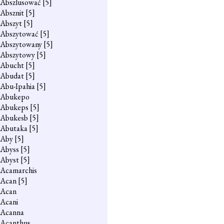
Abszlusować
[5]
Absznit
[5]
Abszyt
[5]
Abszytować
[5]
Abszytowany
[5]
Abszytowy
[5]
Abucht
[5]
Abudat
[5]
Abu-Ipahia
[5]
Abukepo
Abukeps
[5]
Abukesb
[5]
Abutaka
[5]
Aby
[5]
Abyss
[5]
Abyst
[5]
Acamarchis
Acan
[5]
Acan
Acani
Acanna
Acanthus