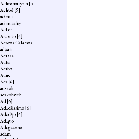
Achromatyzm
[5]
Achtel
[5]
acimut
acimutalny
Acker
A conto
[6]
Acorus Calamus
aćpan
Actaea
Actis
Activa
Acus
Acz
[6]
aczkoli
aczkolwiek
Ad
[6]
Adadżissimo
[6]
Adadżjo
[6]
Adagio
Adagissimo
adam