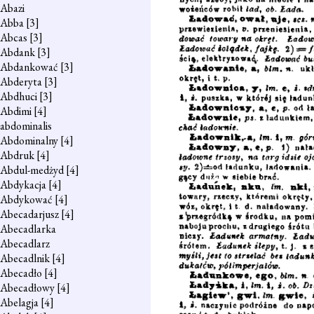
Abazi
Abba
[3]
Abcas
[3]
Abdank
[3]
Abdankować
[3]
Abderyta
[3]
Abdhuci
[3]
Abdimi
[4]
abdominalis
Abdominalny
[4]
Abdruk
[4]
Abdul-medżyd
[4]
Abdykacja
[4]
Abdykować
[4]
Abecadarjusz
[4]
Abecadlarka
Abecadlarz
Abecadlnik
[4]
Abecadło
[4]
Abecadłowy
[4]
Abelagja
[4]