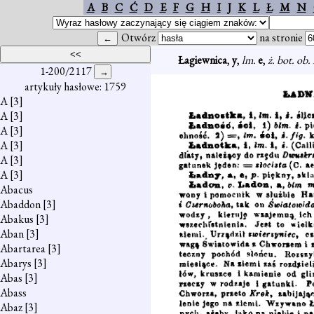
A
B
C
Ć
D
E
F
G
H
I
J
K
L
Ł
M
N
Otwórz
na stronie
Łagiewnica
,
y
,
lm.
e
,
ż. bot. ob
1-200/2117
artykuły hasłowe: 1759
A
[3]
A
[3]
A
[3]
A
[3]
A
[3]
A
[3]
Abacus
Abaddon
[3]
Abakus
[3]
Aban
[3]
Abartarea
[3]
Abarys
[3]
Abas
[3]
Abass
Abaz
[3]