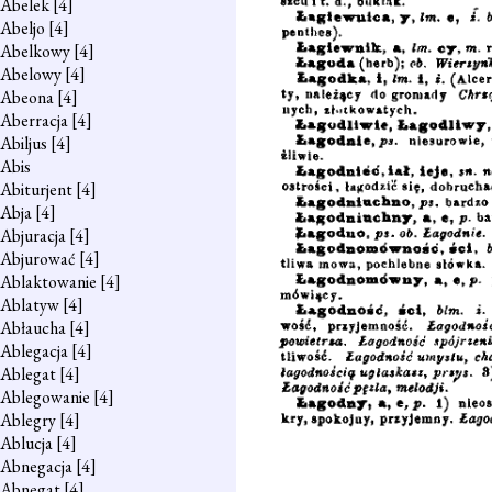
Abelek
[4]
Abeljo
[4]
Abelkowy
[4]
Abelowy
[4]
Abeona
[4]
Aberracja
[4]
Abiljus
[4]
Abis
Abiturjent
[4]
Abja
[4]
Abjuracja
[4]
Abjurować
[4]
Ablaktowanie
[4]
Ablatyw
[4]
Abłaucha
[4]
Ablegacja
[4]
Ablegat
[4]
Ablegowanie
[4]
Ablegry
[4]
Ablucja
[4]
Abnegacja
[4]
Abnegat
[4]