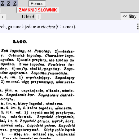
Z
Ź
Ż
Układ
ch; gatunek jeden:
= złocista
(C. aenea).