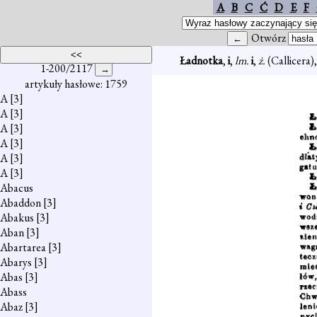
A
B
C
Ć
D
E
F
Otwórz
Ładnotka
,
i
,
lm.
i
,
ż.
(Callicera)
1-200/2117
artykuły hasłowe: 1759
A
[3]
A
[3]
A
[3]
A
[3]
A
[3]
A
[3]
Abacus
Abaddon
[3]
Abakus
[3]
Aban
[3]
Abartarea
[3]
Abarys
[3]
Abas
[3]
Abass
Abaz
[3]