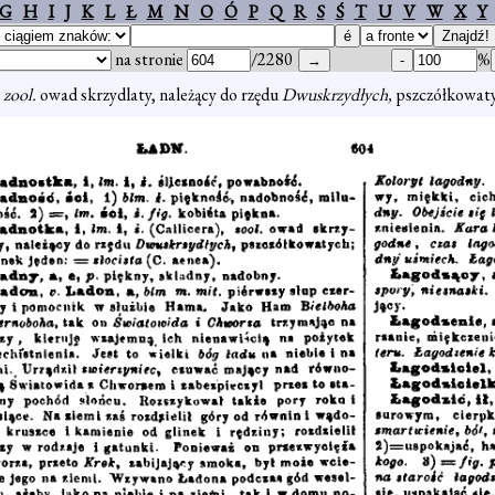
G
H
I
J
K
L
Ł
M
N
O
Ó
P
Q
R
S
Ś
T
U
V
W
X
Y
na stronie
/2280
%
,
zool.
owad skrzydlaty, należący do rzędu
Dwuskrzydłych,
pszczółkowaty