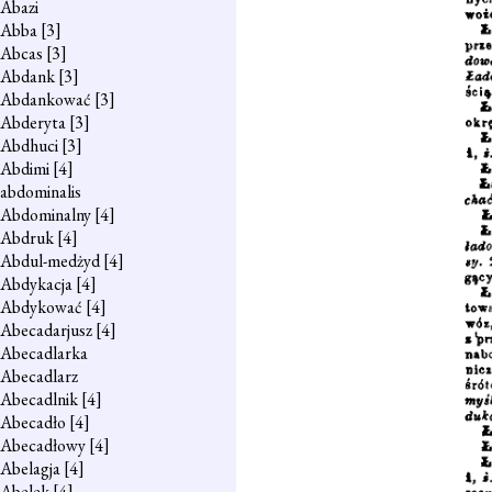
Abazi
Abba
[3]
Abcas
[3]
Abdank
[3]
Abdankować
[3]
Abderyta
[3]
Abdhuci
[3]
Abdimi
[4]
abdominalis
Abdominalny
[4]
Abdruk
[4]
Abdul-medżyd
[4]
Abdykacja
[4]
Abdykować
[4]
Abecadarjusz
[4]
Abecadlarka
Abecadlarz
Abecadlnik
[4]
Abecadło
[4]
Abecadłowy
[4]
Abelagja
[4]
Abelek
[4]