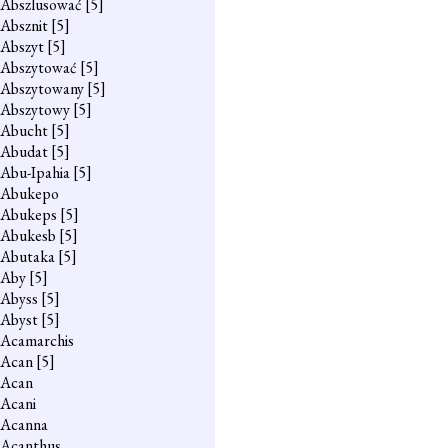
Abszlusować
[5]
Absznit
[5]
Abszyt
[5]
Abszytować
[5]
Abszytowany
[5]
Abszytowy
[5]
Abucht
[5]
Abudat
[5]
Abu-Ipahia
[5]
Abukepo
Abukeps
[5]
Abukesb
[5]
Abutaka
[5]
Aby
[5]
Abyss
[5]
Abyst
[5]
Acamarchis
Acan
[5]
Acan
Acani
Acanna
Acanthus