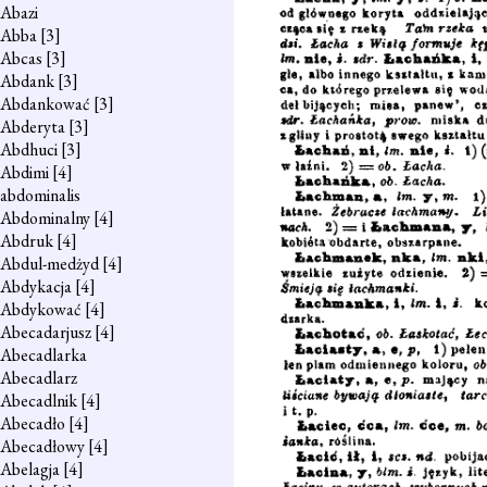
Abazi
Abba
[3]
Abcas
[3]
Abdank
[3]
Abdankować
[3]
Abderyta
[3]
Abdhuci
[3]
Abdimi
[4]
abdominalis
Abdominalny
[4]
Abdruk
[4]
Abdul-medżyd
[4]
Abdykacja
[4]
Abdykować
[4]
Abecadarjusz
[4]
Abecadlarka
Abecadlarz
Abecadlnik
[4]
Abecadło
[4]
Abecadłowy
[4]
Abelagja
[4]