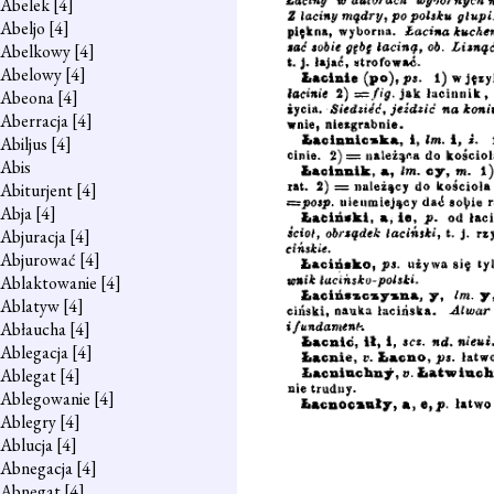
Abelek
[4]
Abeljo
[4]
Abelkowy
[4]
Abelowy
[4]
Abeona
[4]
Aberracja
[4]
Abiljus
[4]
Abis
Abiturjent
[4]
Abja
[4]
Abjuracja
[4]
Abjurować
[4]
Ablaktowanie
[4]
Ablatyw
[4]
Abłaucha
[4]
Ablegacja
[4]
Ablegat
[4]
Ablegowanie
[4]
Ablegry
[4]
Ablucja
[4]
Abnegacja
[4]
Abnegat
[4]