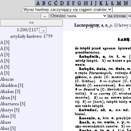
A
B
C
Ć
D
E
F
G
H
I
J
K
L
Ł
M
N
Otwórz
na stronie
Łacnopojętny
,
a
,
e
,
p.
1) łatwy 
1-200/2117
artykuły hasłowe: 1759
A
[3]
A
[3]
A
[3]
A
[3]
A
[3]
A
[3]
Abacus
Abaddon
[3]
Abakus
[3]
Aban
[3]
Abartarea
[3]
Abarys
[3]
Abas
[3]
Abass
Abaz
[3]