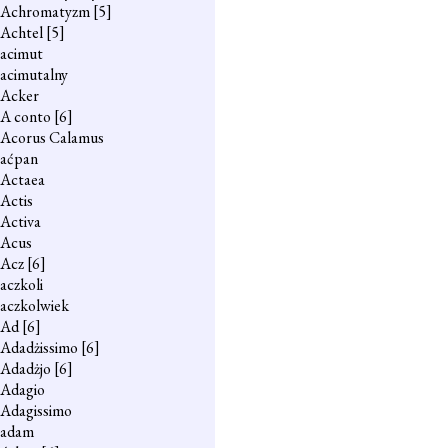
Achromatyzm
[5]
Achtel
[5]
acimut
acimutalny
Acker
A conto
[6]
Acorus Calamus
aćpan
Actaea
Actis
Activa
Acus
Acz
[6]
aczkoli
aczkolwiek
Ad
[6]
Adadżissimo
[6]
Adadżjo
[6]
Adagio
Adagissimo
adam