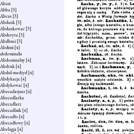
Abazi
Abba
[3]
Abcas
[3]
Abdank
[3]
Abdankować
[3]
Abderyta
[3]
Abdhuci
[3]
Abdimi
[4]
abdominalis
Abdominalny
[4]
Abdruk
[4]
Abdul-medżyd
[4]
Abdykacja
[4]
Abdykować
[4]
Abecadarjusz
[4]
Abecadlarka
Abecadlarz
Abecadlnik
[4]
Abecadło
[4]
Abecadłowy
[4]
Abelagja
[4]