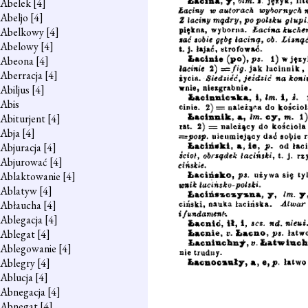
Abelek
[4]
Abeljo
[4]
Abelkowy
[4]
Abelowy
[4]
Abeona
[4]
Aberracja
[4]
Abiljus
[4]
Abis
Abiturjent
[4]
Abja
[4]
Abjuracja
[4]
Abjurować
[4]
Ablaktowanie
[4]
Ablatyw
[4]
Abłaucha
[4]
Ablegacja
[4]
Ablegat
[4]
Ablegowanie
[4]
Ablegry
[4]
Ablucja
[4]
Abnegacja
[4]
Abnegat
[4]