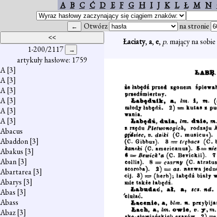
A
B
C
Ć
D
E
F
G
H
I
J
K
L
Ł
M
N
Otwórz
na stronie
Łaciaty
,
a
,
e
,
p.
mający na sobie 
1-200/2117
artykuły hasłowe: 1759
A
[3]
A
[3]
A
[3]
A
[3]
A
[3]
A
[3]
Abacus
Abaddon
[3]
Abakus
[3]
Aban
[3]
Abartarea
[3]
Abarys
[3]
Abas
[3]
Abass
Abaz
[3]