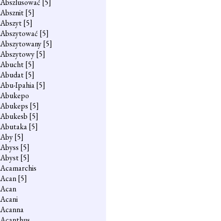
Abszlusować
[5]
Absznit
[5]
Abszyt
[5]
Abszytować
[5]
Abszytowany
[5]
Abszytowy
[5]
Abucht
[5]
Abudat
[5]
Abu-Ipahia
[5]
Abukepo
Abukeps
[5]
Abukesb
[5]
Abutaka
[5]
Aby
[5]
Abyss
[5]
Abyst
[5]
Acamarchis
Acan
[5]
Acan
Acani
Acanna
Acanthus