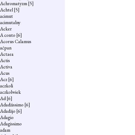
Achromatyzm
[5]
Achtel
[5]
acimut
acimutalny
Acker
A conto
[6]
Acorus Calamus
aćpan
Actaea
Actis
Activa
Acus
Acz
[6]
aczkoli
aczkolwiek
Ad
[6]
Adadżissimo
[6]
Adadżjo
[6]
Adagio
Adagissimo
adam