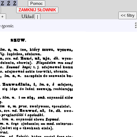
Z
Ź
Ż
Układ
 tgonie.