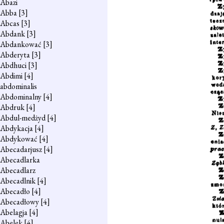
Abazi
Abba
[3]
Abcas
[3]
Abdank
[3]
Abdankować
[3]
Abderyta
[3]
Abdhuci
[3]
Abdimi
[4]
abdominalis
Abdominalny
[4]
Abdruk
[4]
Abdul-medżyd
[4]
Abdykacja
[4]
Abdykować
[4]
Abecadarjusz
[4]
Abecadlarka
Abecadlarz
Abecadlnik
[4]
Abecadło
[4]
Abecadłowy
[4]
Abelagja
[4]
Abelek
[4]