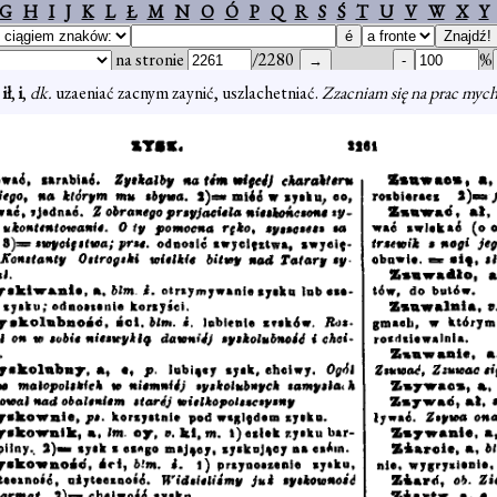
G
H
I
J
K
L
Ł
M
N
O
Ó
P
Q
R
S
Ś
T
U
V
W
X
Y
na stronie
/2280
%
,
ił
,
i
,
dk.
uzaeniać zacnym zaynić, uszlachetniać.
Zzacniam się na prac mych