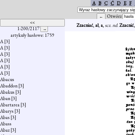
A
B
C
Ć
D
E
F
Otwórz
Zzacniać
,
ał
,
a
,
scz. nd.
Zzacnić
1-200/2117
artykuły hasłowe: 1759
A
[3]
A
[3]
A
[3]
A
[3]
A
[3]
A
[3]
Abacus
Abaddon
[3]
Abakus
[3]
Aban
[3]
Abartarea
[3]
Abarys
[3]
Abas
[3]
Abass
Abaz
[3]