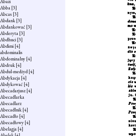
Abazi
Abba
[3]
Abcas
[3]
Abdank
[3]
Abdankować
[3]
Abderyta
[3]
Abdhuci
[3]
Abdimi
[4]
abdominalis
Abdominalny
[4]
Abdruk
[4]
Abdul-medżyd
[4]
Abdykacja
[4]
Abdykować
[4]
Abecadarjusz
[4]
Abecadlarka
Abecadlarz
Abecadlnik
[4]
Abecadło
[4]
Abecadłowy
[4]
Abelagja
[4]
Abelek
[4]