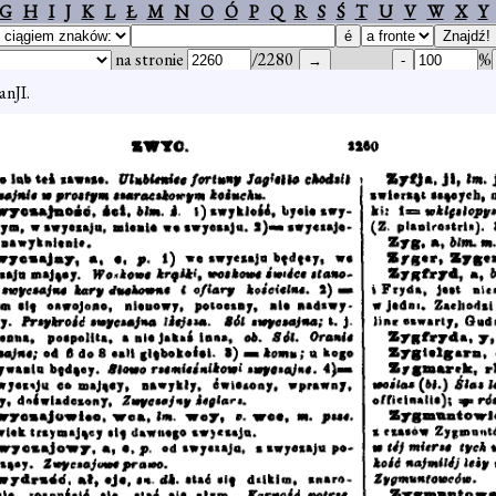
G
H
I
J
K
L
Ł
M
N
O
Ó
P
Q
R
S
Ś
T
U
V
W
X
Y
na stronie
/2280
%
anJI.