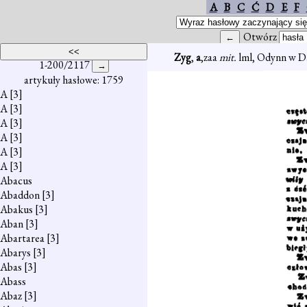
A
B
C
Ć
D
E
F
Otwórz
Zyg
,
a
,zaa
mit.
lml, Odynn w D
1-200/2117
artykuły hasłowe: 1759
A
[3]
A
[3]
A
[3]
A
[3]
A
[3]
A
[3]
Abacus
Abaddon
[3]
Abakus
[3]
Aban
[3]
Abartarea
[3]
Abarys
[3]
Abas
[3]
Abass
Abaz
[3]