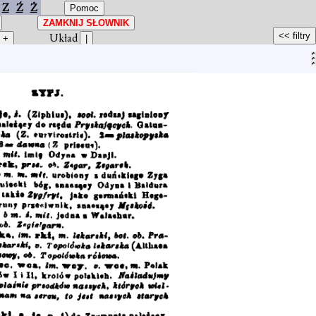
Z
Ź
Ż
Układ