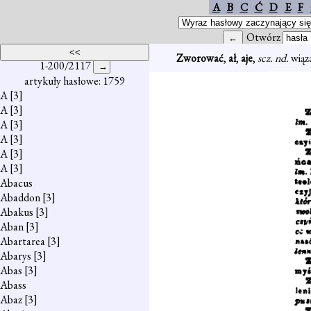
A
B
C
Ć
D
E
F
Otwórz
Zworować
,
ał
,
aje
,
scz. nd.
wiąz
1-200/2117
artykuły hasłowe: 1759
A
[3]
A
[3]
A
[3]
A
[3]
A
[3]
A
[3]
Abacus
Abaddon
[3]
Abakus
[3]
Aban
[3]
Abartarea
[3]
Abarys
[3]
Abas
[3]
Abass
Abaz
[3]