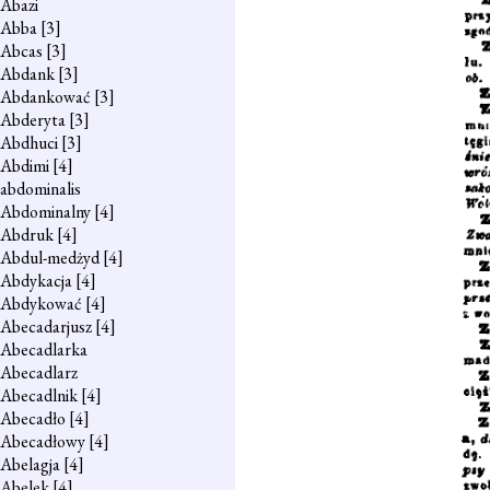
Abazi
Abba
[3]
Abcas
[3]
Abdank
[3]
Abdankować
[3]
Abderyta
[3]
Abdhuci
[3]
Abdimi
[4]
abdominalis
Abdominalny
[4]
Abdruk
[4]
Abdul-medżyd
[4]
Abdykacja
[4]
Abdykować
[4]
Abecadarjusz
[4]
Abecadlarka
Abecadlarz
Abecadlnik
[4]
Abecadło
[4]
Abecadłowy
[4]
Abelagja
[4]
Abelek
[4]