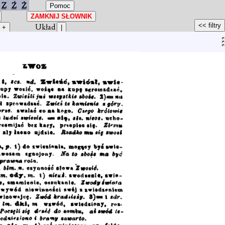
Z
Ź
Ż
Układ