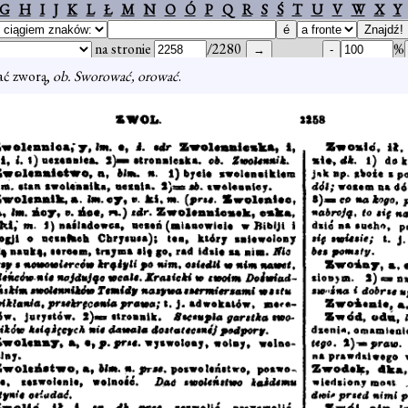
G
H
I
J
K
L
Ł
M
N
O
Ó
P
Q
R
S
Ś
T
U
V
W
X
Y
na stronie
/2280
%
ać zworą,
ob. Sworować, orować
.